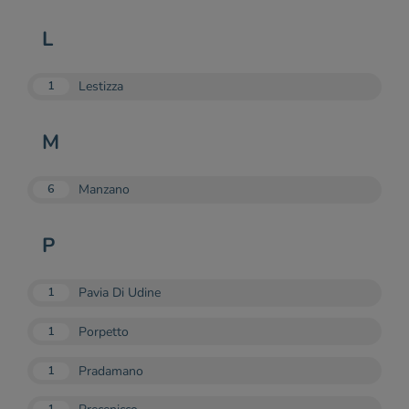
L
Lestizza
1
M
Manzano
6
P
Pavia Di Udine
1
Porpetto
1
Pradamano
1