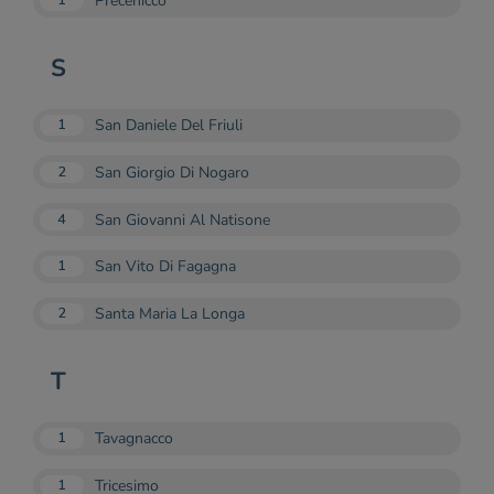
Precenicco
1
S
San Daniele Del Friuli
1
San Giorgio Di Nogaro
2
San Giovanni Al Natisone
4
San Vito Di Fagagna
1
Santa Maria La Longa
2
T
Tavagnacco
1
Tricesimo
1