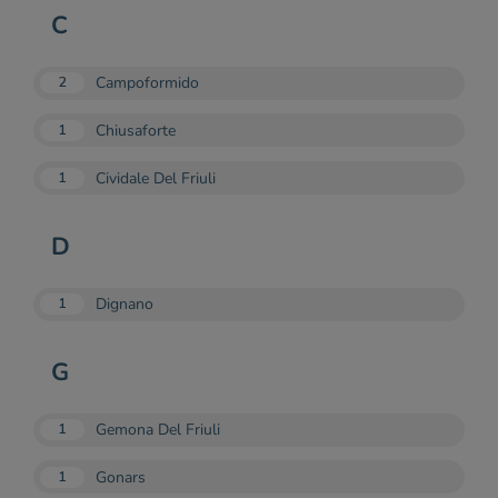
C
Campoformido
2
Chiusaforte
1
Cividale Del Friuli
1
D
Dignano
1
G
Gemona Del Friuli
1
Gonars
1