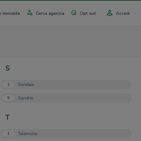
 immobile
Cerca agenzia
Opt out
Accedi
S
Sondalo
1
Sondrio
9
T
Talamona
1