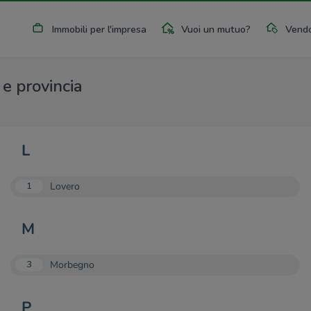
Immobili per l'impresa
Vuoi un mutuo?
Vendo
 e provincia
L
Lovero
1
M
Morbegno
3
P