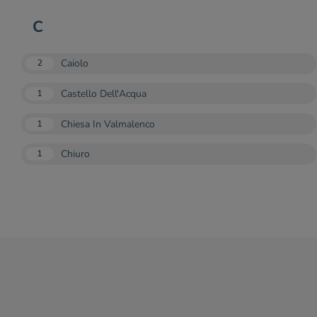
C
Caiolo
2
Castello Dell'Acqua
1
Chiesa In Valmalenco
1
Chiuro
1