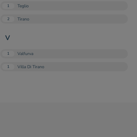
Teglio
1
Tirano
2
V
Valfurva
1
Villa Di Tirano
1