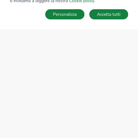
ti invitiamo a leggere la nostra
Cookie policy
.
Personalizza
Accetta tutti
Ricerche
Preferiti
Nascosti
Accedi
Sede Nazionale
tecnorete.it
kiron.it
AZIENDA
La storia del Gruppo
I nostri brand
Struttura del Gruppo
Il gruppo nel mondo
Lavora con noi
Bilancio di sostenibilità
Responsabilità sociale