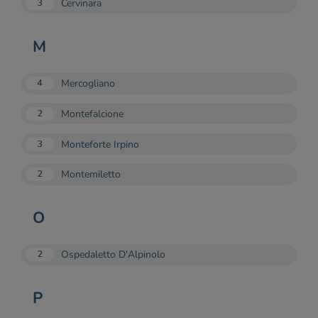
Cervinara
3
M
Mercogliano
4
Montefalcione
2
Monteforte Irpino
3
Montemiletto
2
O
Ospedaletto D'Alpinolo
2
P