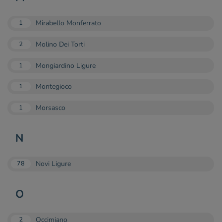
Mirabello Monferrato
1
Molino Dei Torti
2
Mongiardino Ligure
1
Montegioco
1
Morsasco
1
N
Novi Ligure
78
O
Occimiano
2