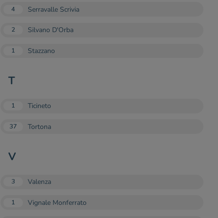
Serravalle Scrivia
4
Silvano D'Orba
2
Stazzano
1
T
Ticineto
1
Tortona
37
V
Valenza
3
Vignale Monferrato
1