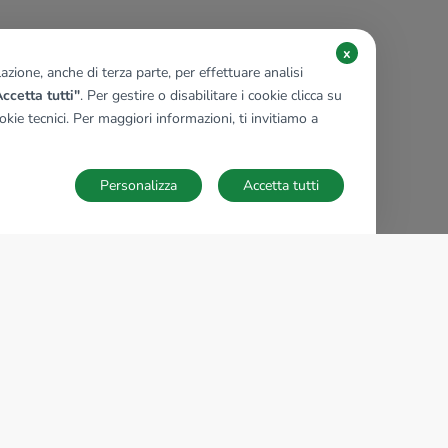
x
zione, anche di terza parte, per effettuare analisi
ccetta tutti"
. Per gestire o disabilitare i cookie clicca su
kie tecnici. Per maggiori informazioni, ti invitiamo a
Personalizza
Accetta tutti
TECNOCASA NEL MONDO
,
,
,
,
,
,
,
Italia
Spagna
Ungheria
Messico
Polonia
Francia
Germania
,
,
Tunisia
Thailandia
Repubblica di San Marino
Impostazioni Cookies