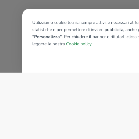
Utilizziamo cookie tecnici sempre attivi, e necessari al 
statistiche e per permettere di inviare pubblicità, anche p
"Personalizza"
. Per chiudere il banner e rifiutarli clicca
leggere la nostra
Cookie policy
.
AZIENDA
La storia del Gruppo
I nostri brand
Struttura del Gruppo
Il gruppo nel mondo
Lavora con noi
Bilancio di sostenibilità
Sede Nazionale
Responsabilità sociale
tecnorete.it