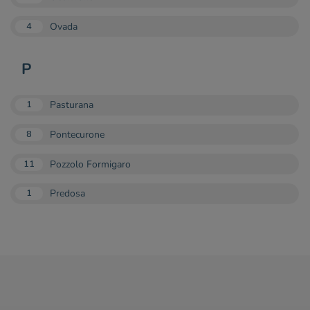
Ovada
4
P
Pasturana
1
Pontecurone
8
Pozzolo Formigaro
11
Predosa
1