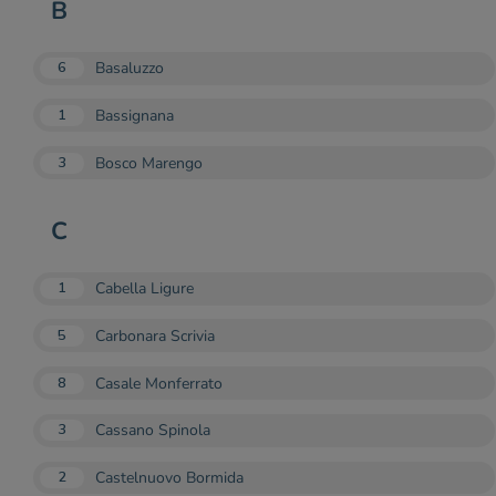
B
Basaluzzo
6
Bassignana
1
Bosco Marengo
3
C
Cabella Ligure
1
Carbonara Scrivia
5
Casale Monferrato
8
Cassano Spinola
3
Castelnuovo Bormida
2