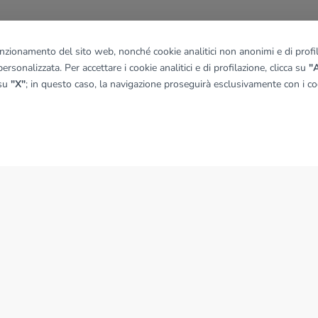
funzionamento del sito web, nonché cookie analitici non anonimi e di profila
ersonalizzata. Per accettare i cookie analitici e di profilazione, clicca su
"A
 su
"X"
; in questo caso, la navigazione proseguirà esclusivamente con i coo
NEWS
News dal Gruppo Tecnocasa