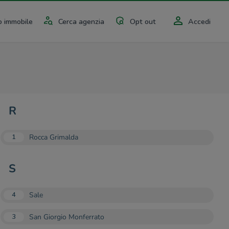
 immobile
Cerca agenzia
Opt out
Accedi
R
Rocca Grimalda
1
S
Sale
4
San Giorgio Monferrato
3