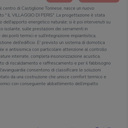
al centro di Castiglione Torinese, nasce un nuovo
amato " IL VILLAGGIO DI PERIS". La progettazione è stata
dell'apporto energetico naturale; si è poi intervenuti su
o isolante, sulle prestazioni dei serramenti in
dei ponti termici e sull'integrazione impiantistica,
tione dell'edificio. E' previsto un sistema di domotica
le e antisismica con particolare attenzione al controllo
rature interrate, completa insonorizzazione acustica,
anto di riscaldamento e raffrescamento e per il fabbisogno
all'avanguardia consentono di classificare le soluzioni
sentato da una costruzione che unisce comfort termico e
onomici con conseguente abbattimento dell’impatto