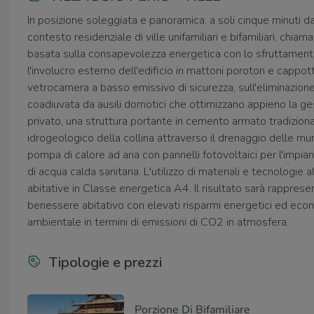
In posizione soleggiata e panoramica, a soli cinque minuti d
contesto residenziale di ville unifamiliari e bifamiliari, chi
basata sulla consapevolezza energetica con lo sfruttamento 
l'involucro esterno dell'edificio in mattoni poroton e cappott
vetrocamera a basso emissivo di sicurezza, sull'eliminazione 
coadiuvata da ausili domotici che ottimizzano appieno la ges
privato, una struttura portante in cemento armato tradiziona
idrogeologico della collina attraverso il drenaggio delle mu
pompa di calore ad aria con pannelli fotovoltaici per l'impi
di acqua calda sanitaria. L'utilizzo di materiali e tecnologie 
abitative in Classe energetica A4. Il risultato sarà rappre
benessere abitativo con elevati risparmi energetici ed ec
ambientale in termini di emissioni di CO2 in atmosfera.
Tipologie e prezzi
Porzione Di Bifamiliare