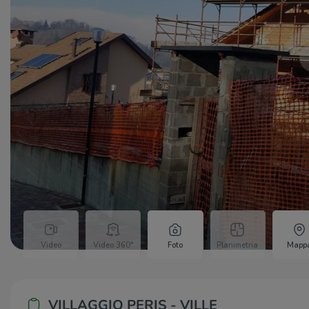
Video
Video 360°
Foto
Planimetria
Mapp
VILLAGGIO PERIS - VILLE