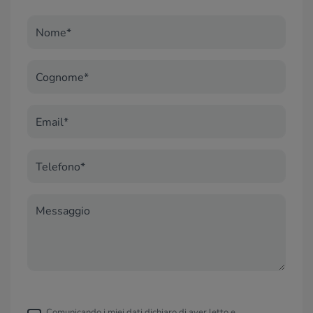
Nome*
Cognome*
Email*
Telefono*
Messaggio
Comunicando i miei dati dichiaro di aver letto e