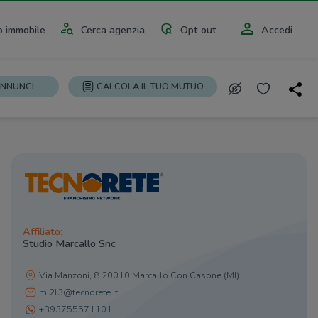
 immobile
Cerca agenzia
Opt out
Accedi
ANNUNCI
CALCOLA IL TUO MUTUO
Affiliato:
Studio Marcallo Snc
Via Manzoni, 8 20010 Marcallo Con Casone (MI)
mi2l3@tecnorete.it
+393755571101