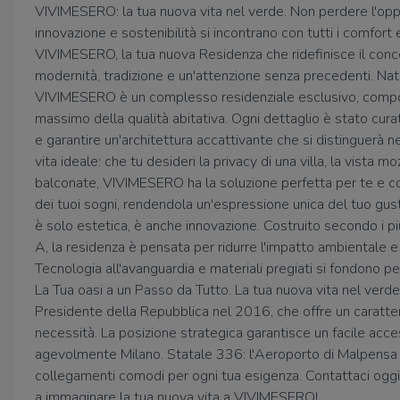
VIVIMESERO: la tua nuova vita nel verde. Non perdere l'opp
innovazione e sostenibilità si incontrano con tutti i comfor
VIVIMESERO, la tua nuova Residenza che ridefinisce il co
modernità, tradizione e un'attenzione senza precedenti. Nato
VIVIMESERO è un complesso residenziale esclusivo, composto
massimo della qualità abitativa. Ogni dettaglio è stato cura
e garantire un'architettura accattivante che si distinguerà ne
vita ideale: che tu desideri la privacy di una villa, la vista
balconate, VIVIMESERO ha la soluzione perfetta per te e con 
dei tuoi sogni, rendendola un'espressione unica del tuo gus
è solo estetica, è anche innovazione. Costruito secondo i pi
A, la residenza è pensata per ridurre l'impatto ambientale e fa
Tecnologia all'avanguardia e materiali pregiati si fondono per
La Tua oasi a un Passo da Tutto. La tua nuova vita nel verde
Presidente della Repubblica nel 2016, che offre un caratter
necessità. La posizione strategica garantisce un facile acc
agevolmente Milano. Statale 336: l'Aeroporto di Malpensa è 
collegamenti comodi per ogni tua esigenza. Contattaci oggi st
a immaginare la tua nuova vita a VIVIMESERO!