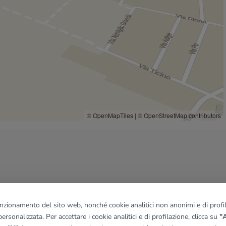
© OpenMapTiles
|
© OpenStreetMap contributors
funzionamento del sito web, nonché cookie analitici non anonimi e di profila
ersonalizzata. Per accettare i cookie analitici e di profilazione, clicca su
"A