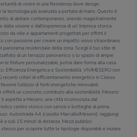
ortunità di vivere in una Residenza dove design,
t e la tecnologia più avanzata a portata di mano. Questo è
ncetto di abitare contemporaneo, unendo magistralmente
 dalla visione e dall'esperienza di un’ Impresa storica
 da ville e appartamenti progettati per offrirti il
to con passione per creare un impatto visivo straordinario
l panorama residenziale della zona. Scegli il tuo stile di
 mozzafiato di un terrazzo panoramico o lo spazio di ampie
le finiture personalizzabili, potrai dare forma alla casa
to. Efficienza Energetica e Sostenibilità. VIVIMESERO non
ù recenti criteri di efficientamento energetico in Classe
vorire l'utilizzo di fonti energetiche rinnovabili.
 offrirti un concreto contributo alla sostenibilità. Mesero:
 ti aspetta a Mesero, una città riconosciuta dal
istico centro storico con servizi e botteghe di prima
esso: Autostrada A4 (casello Marcallo/Mesero): raggiungi
a soli 15 minuti di distanza. Mezzi pubblici:
esso per scoprire tutte le tipologie disponibili e iniziare