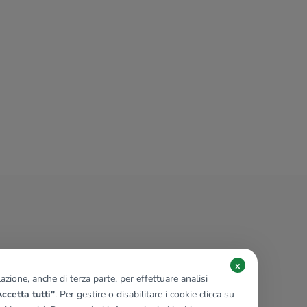
x
zione, anche di terza parte, per effettuare analisi
ccetta tutti"
. Per gestire o disabilitare i cookie clicca su