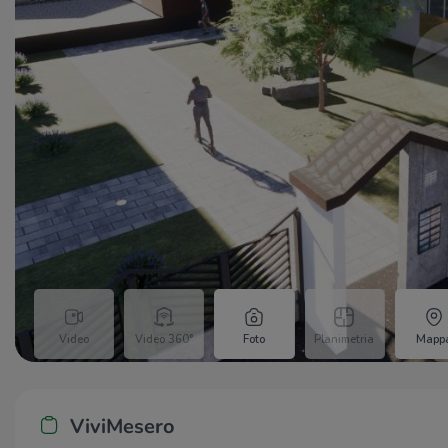
Video
Video 360°
Foto
Planimetria
Mapp
ViviMesero