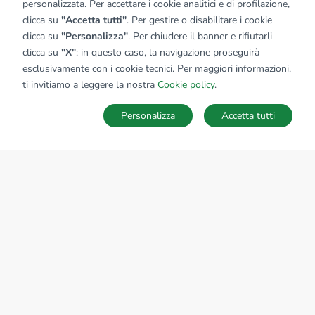
personalizzata. Per accettare i cookie analitici e di profilazione,
clicca su
"Accetta tutti"
. Per gestire o disabilitare i cookie
clicca su
"Personalizza"
. Per chiudere il banner e rifiutarli
clicca su
"X"
; in questo caso, la navigazione proseguirà
esclusivamente con i cookie tecnici. Per maggiori informazioni,
ti invitiamo a leggere la nostra
Cookie policy
.
Personalizza
Accetta tutti
Sede Nazionale
tecnorete.it
kiron.it
AZIENDA
La storia del Gruppo