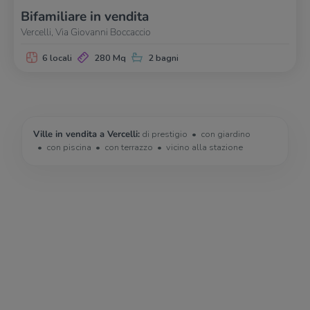
Bifamiliare in vendita
Vercelli, Via Giovanni Boccaccio
6 locali
280 Mq
2 bagni
Ville in vendita a Vercelli:
di prestigio
con giardino
con piscina
con terrazzo
vicino alla stazione