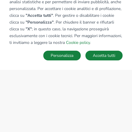
analisi statistiche e per permettere di inviare pubblicità, anche
personalizzata. Per accettare i cookie analitici e di profilazione,
clicca su
"Accetta tutti"
. Per gestire o disabilitare i cookie
clicca su
"Personalizza"
. Per chiudere il banner e rifiutarli
clicca su
"X"
; in questo caso, la navigazione proseguirà
esclusivamente con i cookie tecnici. Per maggiori informazioni,
ti invitiamo a leggere la nostra
Cookie policy
.
Personalizza
Accetta tutti
MAPPA
SALVA RICERCA
Ricerche
Preferiti
Nascosti
Accedi
Sede Nazionale
tecnorete.it
kiron.it
AZIENDA