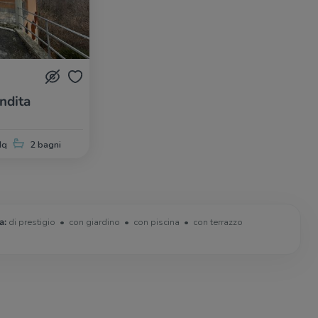
endita
Mq
2 bagni
a:
di prestigio
con giardino
con piscina
con terrazzo