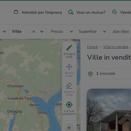
Immobili per l'impresa
Vuoi un mutuo?
Vendo
Ville
Prezzo
Superficie
Altri filtri
Home
Ville in vendita
disegna
Ville in vendi
area
1
immobili
sposta
area
elimina
area
La tua
posizione
+