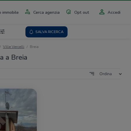
 immobile
Cerca agenzia
Opt out
Accedi
SALVA RICERCA
Ville Vercelli
Breia
ta a Breia
Ordina