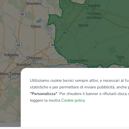
Utilizziamo cookie tecnici sempre attivi, e necessari al 
statistiche e per permettere di inviare pubblicità, anche p
"Personalizza"
. Per chiudere il banner e rifiutarli clicca
leggere la nostra
Cookie policy
.
Mostra tutti gli immobili del ri