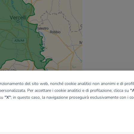
funzionamento del sito web, nonché cookie analitici non anonimi e di profila
ersonalizzata. Per accettare i cookie analitici e di profilazione, clicca su
"A
 su
"X"
; in questo caso, la navigazione proseguirà esclusivamente con i coo
quadro
© OpenMapTiles
|
© OpenStreetMap contributors