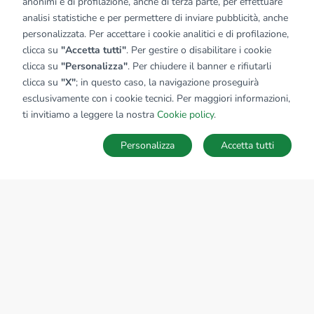
anonimi e di profilazione, anche di terza parte, per effettuare
analisi statistiche e per permettere di inviare pubblicità, anche
personalizzata. Per accettare i cookie analitici e di profilazione,
clicca su
"Accetta tutti"
. Per gestire o disabilitare i cookie
clicca su
"Personalizza"
. Per chiudere il banner e rifiutarli
clicca su
"X"
; in questo caso, la navigazione proseguirà
esclusivamente con i cookie tecnici. Per maggiori informazioni,
ti invitiamo a leggere la nostra
Cookie policy
.
Personalizza
Accetta tutti
MAPPA
SALVA RICERCA
Ricerche
Preferiti
Nascosti
Accedi
Sede Nazionale
tecnorete.it
kiron.it
AZIENDA