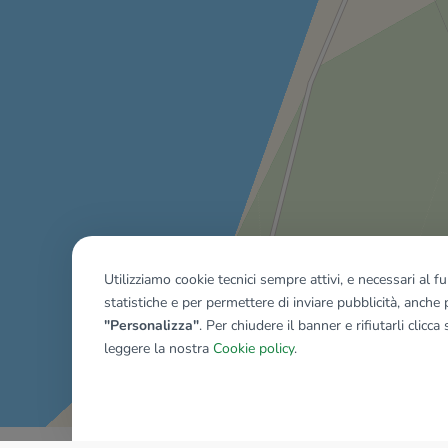
Utilizziamo cookie tecnici sempre attivi, e necessari al 
statistiche e per permettere di inviare pubblicità, anche p
"Personalizza"
. Per chiudere il banner e rifiutarli clicca
leggere la nostra
Cookie policy
.
Mostra tutti gli immobili del ri