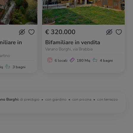
€ 320.000
iliare in
Bifamiliare in vendita
Varano Borghi, via Brabbia
artino
6 locali
180 Mq
4 bagni
Mq
3 bagni
ano Borghi:
di prestigio
con giardino
con piscina
con terrazzo