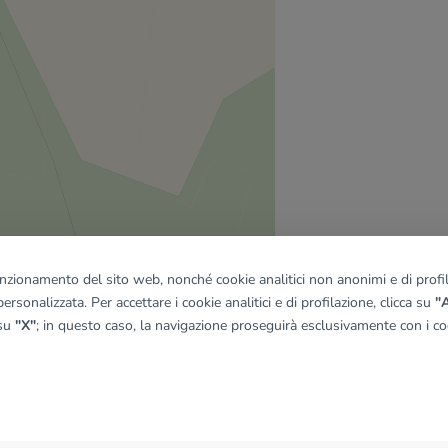
funzionamento del sito web, nonché cookie analitici non anonimi e di profila
ersonalizzata. Per accettare i cookie analitici e di profilazione, clicca su
"A
 su
"X"
; in questo caso, la navigazione proseguirà esclusivamente con i coo
quadro
© OpenMapTiles
|
© OpenStreetMap contributors