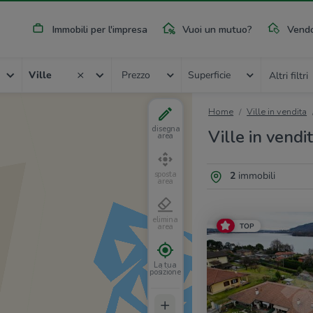
Immobili per l'impresa
Vuoi un mutuo?
Vendo
Ville
Prezzo
Superficie
Altri filtri
Home
Ville in vendita
disegna
Ville in vendi
area
2
immobili
sposta
area
elimina
TOP
area
La tua
posizione
+