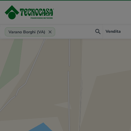
Provincia, comune, zona, riferimento
Vendita
Varano Borghi (VA)