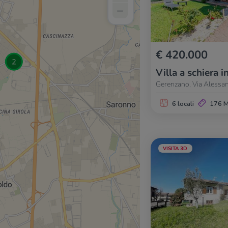
–
€ 420.000
Villa a schiera i
Gerenzano, Via Alessa
6 locali
176 
VISITA 3D