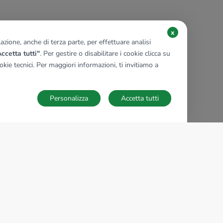
x
zione, anche di terza parte, per effettuare analisi
ccetta tutti"
. Per gestire o disabilitare i cookie clicca su
kie tecnici. Per maggiori informazioni, ti invitiamo a
Personalizza
Accetta tutti
TECNOCASA NEL MONDO
,
,
,
,
,
,
,
Italia
Spagna
Ungheria
Messico
Polonia
Francia
Germania
,
,
Tunisia
Thailandia
Repubblica di San Marino
Impostazioni Cookies