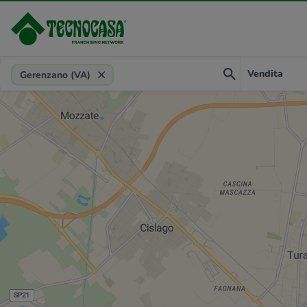
Provincia, comune, zona, riferimento
Vendita
Gerenzano (VA)