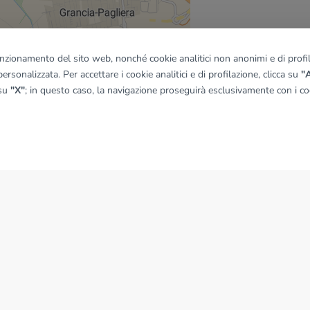
funzionamento del sito web, nonché cookie analitici non anonimi e di profila
ersonalizzata. Per accettare i cookie analitici e di profilazione, clicca su
"A
quadro
 su
"X"
; in questo caso, la navigazione proseguirà esclusivamente con i coo
© OpenMapTiles
|
© OpenStreetMap contributors
NEWS
News dal Gruppo Tecnocasa