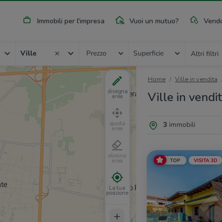
Immobili per l'impresa
Vuoi un mutuo?
Vendo
Ville
Prezzo
Superficie
Altri filtri
Home
Ville in vendita
disegna
Ville in vend
area
3
immobili
sposta
area
elimina
TOP
VISITA 3D
area
La tua
posizione
+