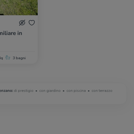
iliare in
Mq
3 bagni
renzano:
di prestigio
con giardino
con piscina
con terrazzo