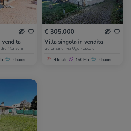
€ 305.000
n vendita
Villa singola in vendita
ndro Manzoni
Gerenzano, Via Ugo Foscolo
Mq
2 bagni
4 locali
150 Mq
2 bagni