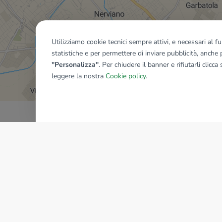
Utilizziamo cookie tecnici sempre attivi, e necessari al 
statistiche e per permettere di inviare pubblicità, anche p
Mostra tutti gli immobili del ri
"Personalizza"
. Per chiudere il banner e rifiutarli clicca
leggere la nostra
Cookie policy
.
AZIENDA
La storia del Gruppo
I nostri brand
Struttura del Gruppo
Il gruppo nel mondo
Lavora con noi
Bilancio di sostenibilità
Sede Nazionale
Responsabilità sociale