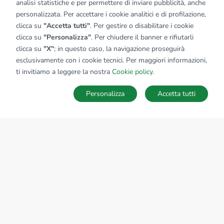
analisi statistiche e per permettere di inviare pubblicità, anche
personalizzata. Per accettare i cookie analitici e di profilazione,
clicca su
"Accetta tutti"
. Per gestire o disabilitare i cookie
clicca su
"Personalizza"
. Per chiudere il banner e rifiutarli
clicca su
"X"
; in questo caso, la navigazione proseguirà
esclusivamente con i cookie tecnici. Per maggiori informazioni,
ti invitiamo a leggere la nostra
Cookie policy
.
Personalizza
Accetta tutti
MAPPA
SALVA RICERCA
Ricerche
Preferiti
Nascosti
Accedi
Sede Nazionale
tecnorete.it
kiron.it
AZIENDA