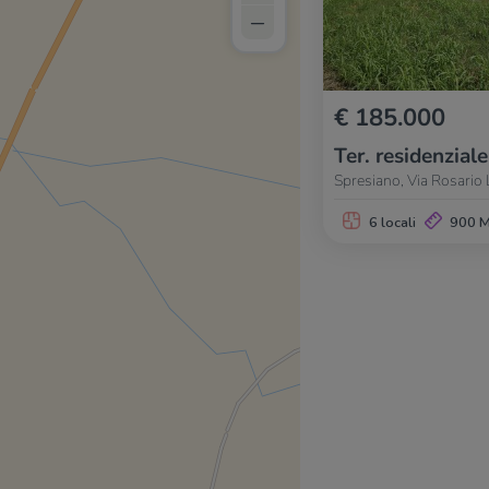
–
€ 185.000
Ter. residenziale
Spresiano, Via Rosario 
6 locali
900 