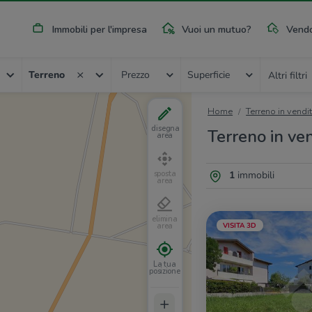
Immobili per l'impresa
Vuoi un mutuo?
Vendo
Terreno
Prezzo
Superficie
Altri filtri
Home
Terreno in vendi
disegna
Terreno in ve
area
1
immobili
sposta
area
elimina
VISITA 3D
area
La tua
posizione
+