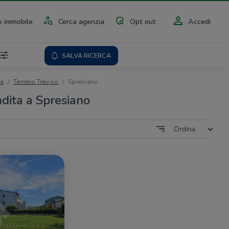
 immobile
Cerca agenzia
Opt out
Accedi
SALVA RICERCA
ta
Terreno Treviso
Spresiano
ndita a Spresiano
Ordina