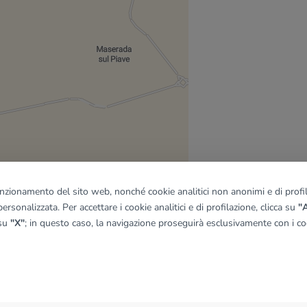
funzionamento del sito web, nonché cookie analitici non anonimi e di profila
ersonalizzata. Per accettare i cookie analitici e di profilazione, clicca su
"A
 su
"X"
; in questo caso, la navigazione proseguirà esclusivamente con i coo
quadro
© OpenMapTiles
|
© OpenStreetMap contributors