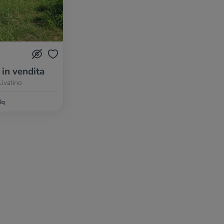
 in vendita
Livatino
Mq