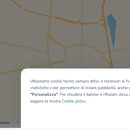
Utilizziamo cookie tecnici sempre attivi, e necessari al 
statistiche e per permettere di inviare pubblicità, anche p
"Personalizza"
. Per chiudere il banner e rifiutarli clicca
leggere la nostra
Cookie policy
.
Mostra tutti gli immobili del ri