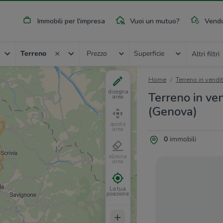
Immobili per l'impresa
Vuoi un mutuo?
Vendo
Terreno
Prezzo
Superficie
Altri filtri
Home
Terreno in vendi
disegna
Terreno in ven
area
(Genova)
sposta
area
0
immobili
elimina
area
La tua
posizione
+