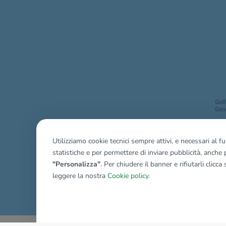
Utilizziamo cookie tecnici sempre attivi, e necessari al 
statistiche e per permettere di inviare pubblicità, anche p
"Personalizza"
. Per chiudere il banner e rifiutarli clicca
leggere la nostra
Cookie policy
.
Mostra tutti gli immobili del ri