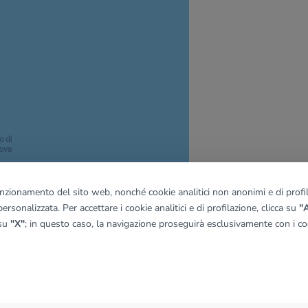
funzionamento del sito web, nonché cookie analitici non anonimi e di profila
ersonalizzata. Per accettare i cookie analitici e di profilazione, clicca su
"A
 su
"X"
; in questo caso, la navigazione proseguirà esclusivamente con i coo
quadro
© OpenMapTiles
|
© OpenStreetMap contributors