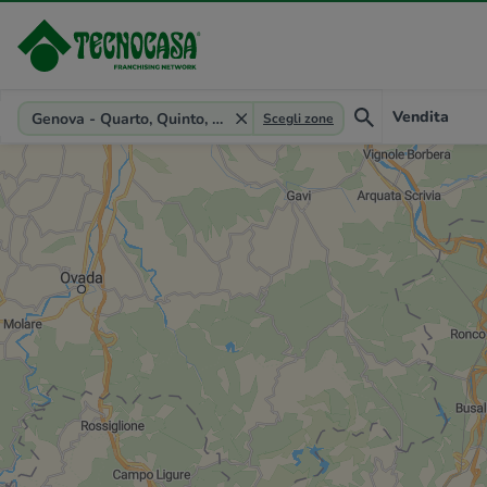
Provincia, comune, zona, riferimento
Vendita
Genova - Quarto, Quinto, Sant'Ilario
Scegli zone