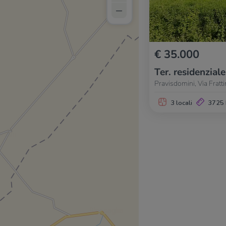
–
€ 35.000
Ter. residenziale
Pravisdomini, Via Fratti
3 locali
3725