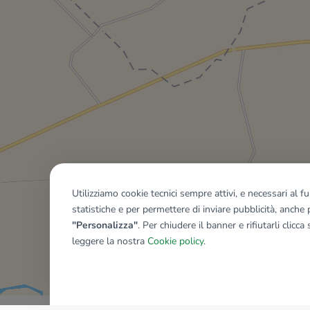
Utilizziamo cookie tecnici sempre attivi, e necessari al 
statistiche e per permettere di inviare pubblicità, anche p
"Personalizza"
. Per chiudere il banner e rifiutarli clicca
leggere la nostra
Cookie policy
.
Mostra tutti gli immobili del ri