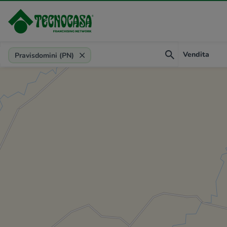
Provincia, comune, zona, riferimento
Vendita
Pravisdomini (PN)