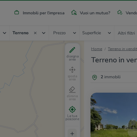
Immobili per l'impresa
Vuoi un mutuo?
Vendo
Terreno
Prezzo
Superficie
Altri filtri
Home
Terreno in vendi
disegna
Terreno in ve
area
2
immobili
sposta
area
elimina
area
La tua
posizione
+