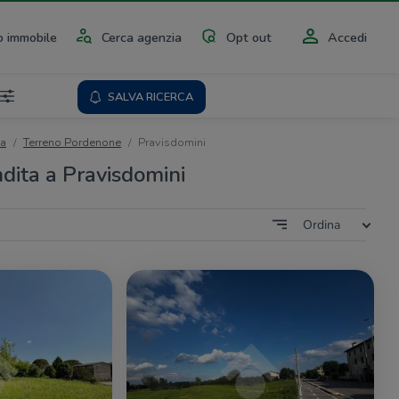
 immobile
Cerca agenzia
Opt out
Accedi
SALVA RICERCA
ta
Terreno Pordenone
Pravisdomini
ndita a Pravisdomini
Ordina