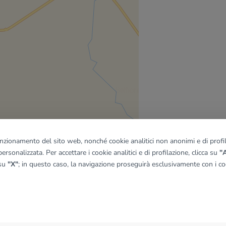
funzionamento del sito web, nonché cookie analitici non anonimi e di profila
ersonalizzata. Per accettare i cookie analitici e di profilazione, clicca su
"A
 su
"X"
; in questo caso, la navigazione proseguirà esclusivamente con i coo
quadro
© OpenMapTiles
|
© OpenStreetMap contributors