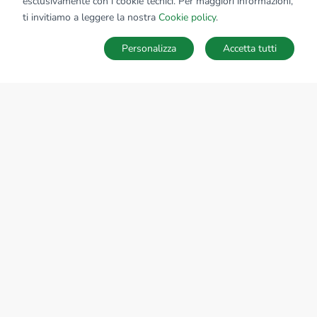
esclusivamente con i cookie tecnici. Per maggiori informazioni,
ti invitiamo a leggere la nostra
Cookie policy
.
Personalizza
Accetta tutti
MAPPA
SALVA RICERCA
Ricerche
Preferiti
Nascosti
Accedi
Sede Nazionale
tecnorete.it
kiron.it
AZIENDA
La storia del Gruppo
I nostri brand
Struttura del Gruppo
Il gruppo nel mondo
Lavora con noi
Bilancio di sostenibilità