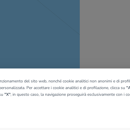
funzionamento del sito web, nonché cookie analitici non anonimi e di profila
ersonalizzata. Per accettare i cookie analitici e di profilazione, clicca su
"A
 su
"X"
; in questo caso, la navigazione proseguirà esclusivamente con i coo
quadro
© OpenMapTiles
|
© OpenStreetMap contributors