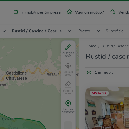
Immobili per l'impresa
Vuoi un mutuo?
Vendo
Rustici / Cascine / Case
Prezzo
Superficie
Home
Rustici / Cascine
disegna
Rustici / casc
area
1
immobili
sposta
area
elimina
VISITA 3D
area
La tua
posizione
+