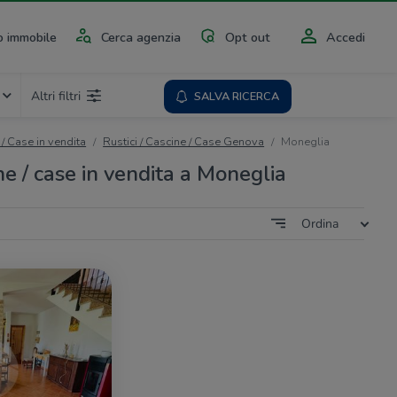
 immobile
Cerca agenzia
Opt out
Accedi
Altri filtri
SALVA RICERCA
 / Case in vendita
Rustici / Cascine / Case Genova
Moneglia
ine / case in vendita a Moneglia
Ordina