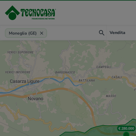
Provincia, comune, zona, riferimento
Vendita
Moneglia (GE)