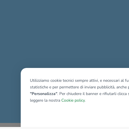
Utilizziamo cookie tecnici sempre attivi, e necessari al 
statistiche e per permettere di inviare pubblicità, anche p
"Personalizza"
. Per chiudere il banner e rifiutarli clicca
leggere la nostra
Cookie policy
.
Mostra tutti gli immobili del ri