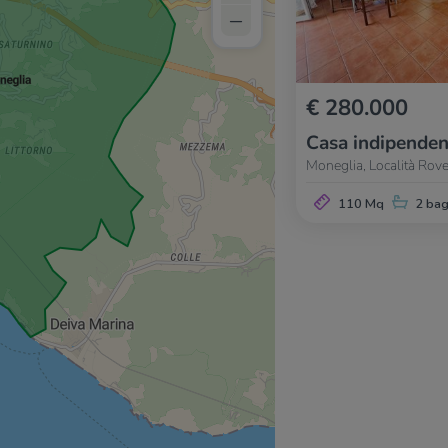
–
€ 280.000
Casa indipenden
Moneglia, Località Rov
110 Mq
2 bag