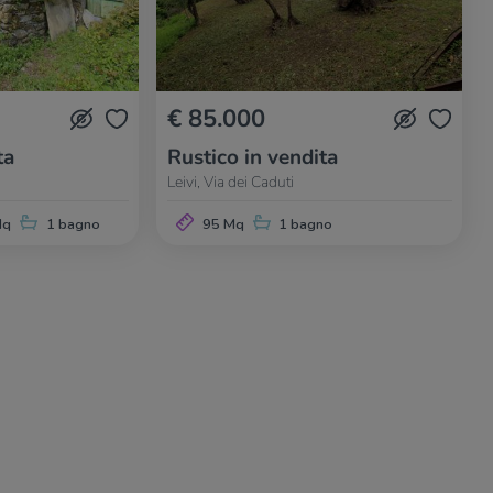
€ 85.000
ta
Rustico in vendita
Leivi, Via dei Caduti
Mq
1 bagno
95 Mq
1 bagno