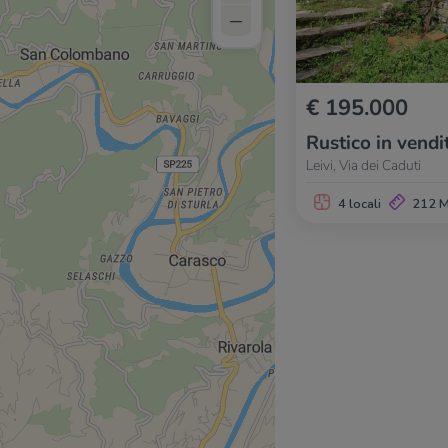
–
€ 195.000
Rustico in vendi
Leivi, Via dei Caduti
4 locali
212 