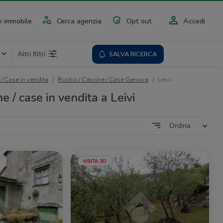
 immobile
Cerca agenzia
Opt out
Accedi
Altri filtri
SALVA RICERCA
 / Case in vendita
Rustici / Cascine / Case Genova
Leivi
ne / case in vendita a Leivi
Ordina
VISITA 3D