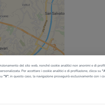
funzionamento del sito web, nonché cookie analitici non anonimi e di profila
ersonalizzata. Per accettare i cookie analitici e di profilazione, clicca su
"A
 su
"X"
; in questo caso, la navigazione proseguirà esclusivamente con i coo
quadro
© OpenMapTiles
|
© OpenStreetMap contributors