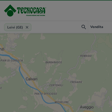
Provincia, comune, zona, riferimento
Vendita
Leivi (GE)