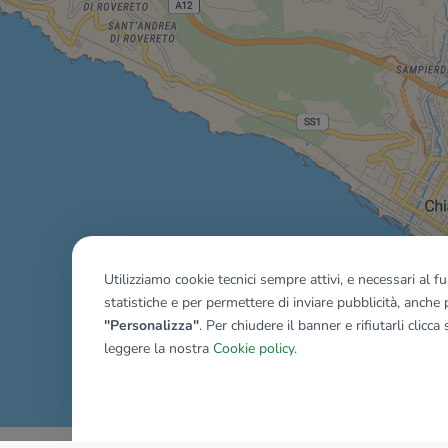
Utilizziamo cookie tecnici sempre attivi, e necessari al 
statistiche e per permettere di inviare pubblicità, anche p
"Personalizza"
. Per chiudere il banner e rifiutarli clicca
leggere la nostra
Cookie policy
.
Mostra tutti gli immobili del ri