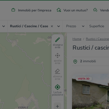
Immobili per l'impresa
Vuoi un mutuo?
Vendo
Rustici / Cascine / Case
Prezzo
Superficie
Home
Rustici / Cascine
disegna
Rustici / casci
area
2
immobili
sposta
area
elimina
VISITA 3D
area
La tua
posizione
+