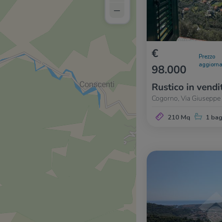
–
€
Prezzo
aggiorna
98.000
Rustico in vendi
Cogorno, Via Giuseppe 
210 Mq
1 ba