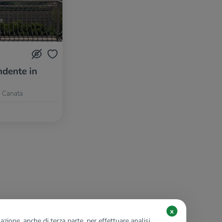
dente in
 Canata
x
zione, anche di terza parte, per effettuare analisi