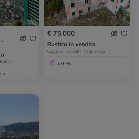
€ 75.000
to
Rustico in vendita
Cogorno, Via della Madonnetta
ta
Raffo
251 Mq
gno