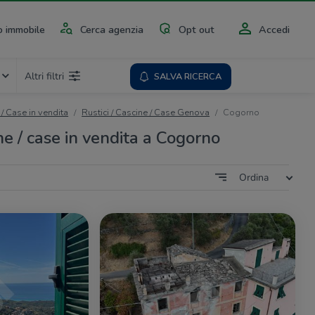
 immobile
Cerca agenzia
Opt out
Accedi
Altri filtri
SALVA RICERCA
 / Case in vendita
Rustici / Cascine / Case Genova
Cogorno
ine / case in vendita a Cogorno
Ordina