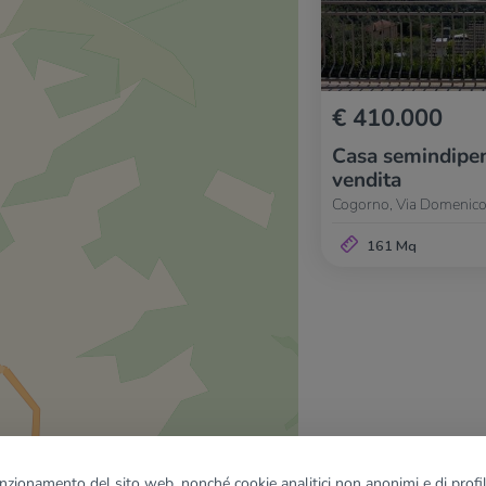
€ 410.000
Casa semindipen
vendita
Cogorno, Via Domenico
161 Mq
funzionamento del sito web, nonché cookie analitici non anonimi e di profila