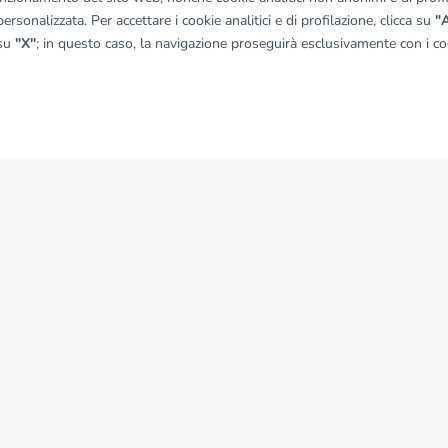
ersonalizzata. Per accettare i cookie analitici e di profilazione, clicca su
"A
 su
"X"
; in questo caso, la navigazione proseguirà esclusivamente con i coo
quadro
© OpenMapTiles
|
© OpenStreetMap contributors
NEWS
News dal Gruppo Tecnocasa
.A. P.IVA 08365160152 - Via Monte Bianco 60/A 20089 Rozzano (MI). Ogni agenzia ha un