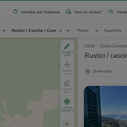
Immobili per l'impresa
Vuoi un mutuo?
Vendo
Rustici / Cascine / Case
Prezzo
Superficie
Home
Rustici / Cascine
disegna
Rustici / casc
area
3
immobili
sposta
area
elimina
area
La tua
posizione
+