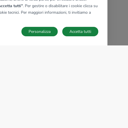
ccetta tutti"
. Per gestire o disabilitare i cookie clicca su
kie tecnici. Per maggiori informazioni, ti invitiamo a
Personalizza
Accetta tutti
TECNOCASA NEL MONDO
,
,
,
,
,
,
,
Italia
Spagna
Ungheria
Messico
Polonia
Francia
Germania
,
,
Tunisia
Thailandia
Repubblica di San Marino
Impostazioni Cookies
 proprio titolare ed è autonoma.