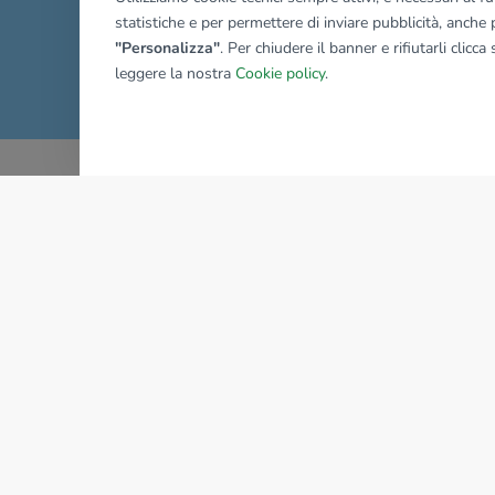
statistiche e per permettere di inviare pubblicità, anche p
"Personalizza"
. Per chiudere il banner e rifiutarli clicca
Mostra tutti gli immobili del ri
leggere la nostra
Cookie policy
.
AZIENDA
La storia del Gruppo
I nostri brand
Struttura del Gruppo
Il gruppo nel mondo
Lavora con noi
Bilancio di sostenibilità
Sede Nazionale
Responsabilità sociale
tecnorete.it
kiron.it
2026
Tecnocasa Franchising S.p