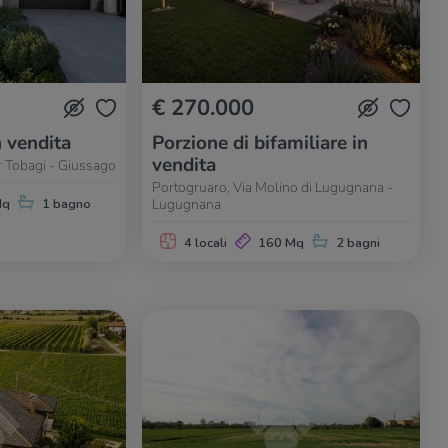
€ 270.000
n vendita
Porzione di bifamiliare in
vendita
r Tobagi - Giussago
Portogruaro, Via Molino di Lugugnana -
Lugugnana
Mq
1 bagno
4 locali
160 Mq
2 bagni