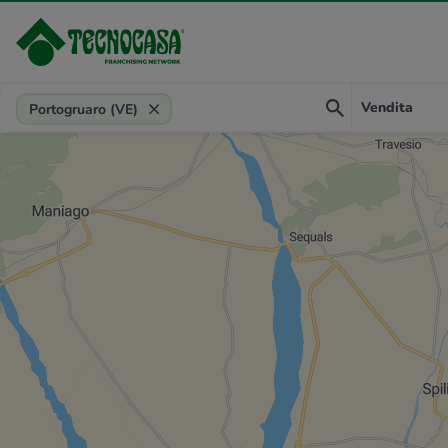
Provincia, comune, zona, riferimento
Vendita
Portogruaro (VE)