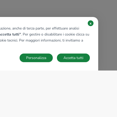
x
zione, anche di terza parte, per effettuare analisi
ccetta tutti"
. Per gestire o disabilitare i cookie clicca su
kie tecnici. Per maggiori informazioni, ti invitiamo a
Personalizza
Accetta tutti
TECNOCASA NEL MONDO
,
,
,
,
,
,
,
Italia
Spagna
Ungheria
Messico
Polonia
Francia
Germania
,
,
Tunisia
Thailandia
Repubblica di San Marino
Impostazioni Cookies