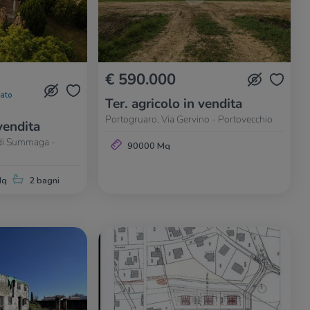
€ 590.000
nato
Ter. agricolo in vendita
Portogruaro, Via Gervino - Portovecchio
vendita
 di Summaga -
90000 Mq
Mq
2 bagni