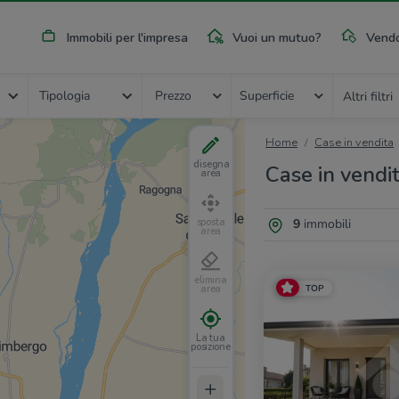
Immobili per l'impresa
Vuoi un mutuo?
Vendo
Tipologia
Prezzo
Superficie
Altri filtri
Home
Case in vendita
disegna
Case in vendi
area
9
immobili
sposta
area
elimina
TOP
area
La tua
posizione
+