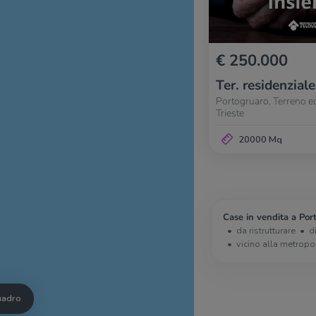
€ 250.000
Ter. residenziale
Portogruaro, Terreno edi
Trieste
20000 Mq
Case in vendita a Por
da ristrutturare
d
vicino alla metropo
quadro