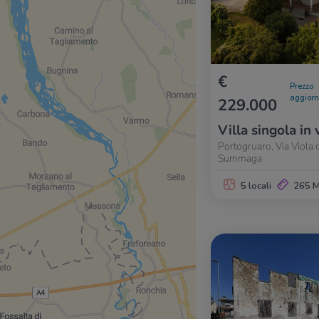
€
Prezzo
aggior
229.000
Villa singola in 
Portogruaro, Via Viola
Summaga
5 locali
265 