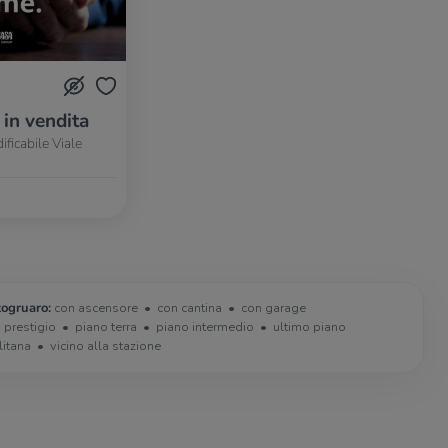
 in vendita
ficabile Viale
togruaro:
con ascensore
con cantina
con garage
i prestigio
piano terra
piano intermedio
ultimo piano
litana
vicino alla stazione