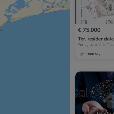
€ 75.000
Ter. residenziale
Portogruaro, Viale Tries
1000 Mq