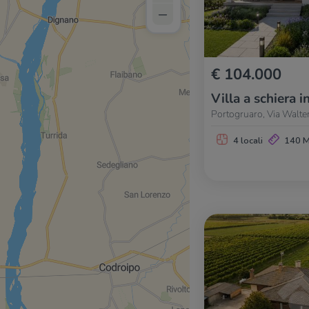
–
€ 104.000
Villa a schiera i
Portogruaro, Via Walte
4 locali
140 