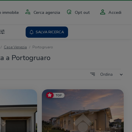
 immobile
Cerca agenzia
Opt out
Accedi
SALVA RICERCA
Case Venezia
Portogruaro
ta a Portogruaro
Ordina
TOP