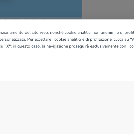
© OpenMapTiles
|
© OpenStreetMap contributors
funzionamento del sito web, nonché cookie analitici non anonimi e di profila
ersonalizzata. Per accettare i cookie analitici e di profilazione, clicca su
"A
 su
"X"
; in questo caso, la navigazione proseguirà esclusivamente con i coo
NEWS
News dal Gruppo Tecnocasa