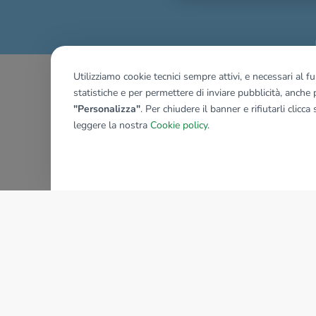
Utilizziamo cookie tecnici sempre attivi, e necessari al 
statistiche e per permettere di inviare pubblicità, anche p
"Personalizza"
. Per chiudere il banner e rifiutarli clicca
leggere la nostra
Cookie policy
.
AZIENDA
La storia del Gruppo
I nostri brand
Struttura del Gruppo
Il gruppo nel mondo
Lavora con noi
Bilancio di sostenibilità