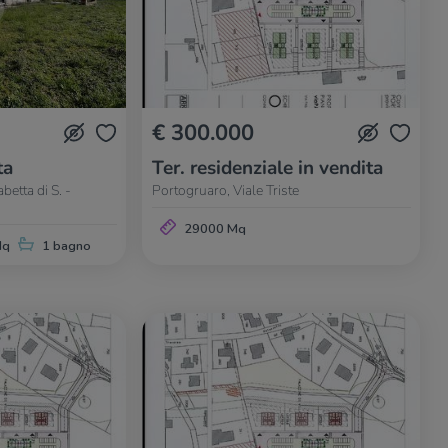
€ 300.000
ta
Ter. residenziale in vendita
betta di S. -
Portogruaro, Viale Triste
29000 Mq
Mq
1 bagno