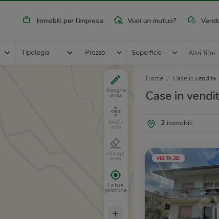
Immobili per l'impresa
Vuoi un mutuo?
Vendo
Tipologia
Prezzo
Superficie
Altri filtri
Home
Case in vendita
disegna
Case in vendi
area
2
immobili
sposta
area
elimina
VISITA 3D
area
La tua
posizione
+