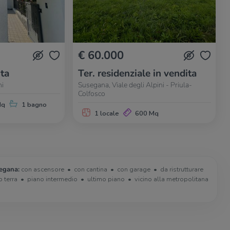
€ 60.000
ita
Ter. residenziale in vendita
ni
Susegana, Viale degli Alpini - Priula-
Colfosco
Mq
1 bagno
1 locale
600 Mq
segana:
con ascensore
con cantina
con garage
da ristrutturare
o terra
piano intermedio
ultimo piano
vicino alla metropolitana