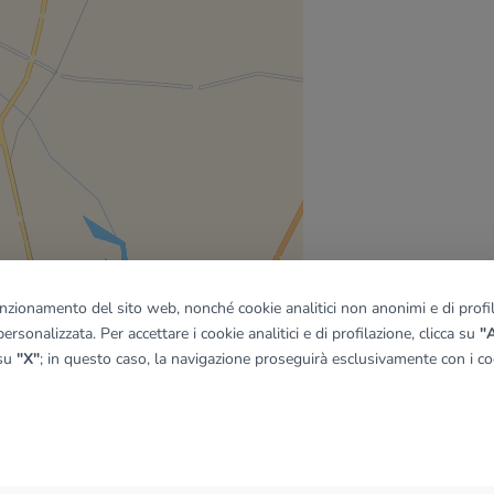
funzionamento del sito web, nonché cookie analitici non anonimi e di profila
ersonalizzata. Per accettare i cookie analitici e di profilazione, clicca su
"A
 su
"X"
; in questo caso, la navigazione proseguirà esclusivamente con i coo
quadro
© OpenMapTiles
|
© OpenStreetMap contributors