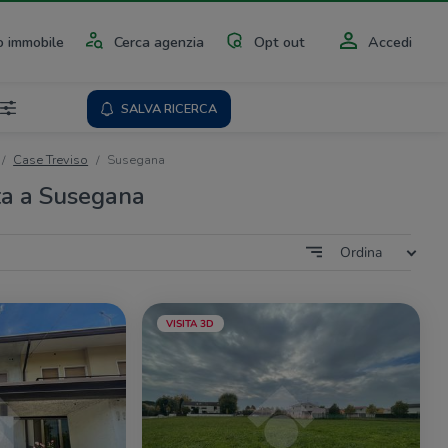
 immobile
Cerca agenzia
Opt out
Accedi
SALVA RICERCA
Case Treviso
Susegana
ta a Susegana
Ordina
VISITA 3D