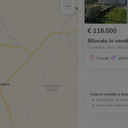
–
€ 118.000
Bilocale in vend
Susegana, Via G. Mazzi
2 locali
100 
Case in vendita a Su
di prestigio
pian
vicino alla stazione