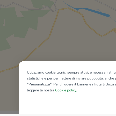
Utilizziamo cookie tecnici sempre attivi, e necessari al 
statistiche e per permettere di inviare pubblicità, anche p
"Personalizza"
. Per chiudere il banner e rifiutarli clicca
leggere la nostra
Cookie policy
.
Mostra tutti gli immobili del ri