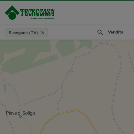
Provincia, comune, zona, riferimento
Vendita
Susegana (TV)