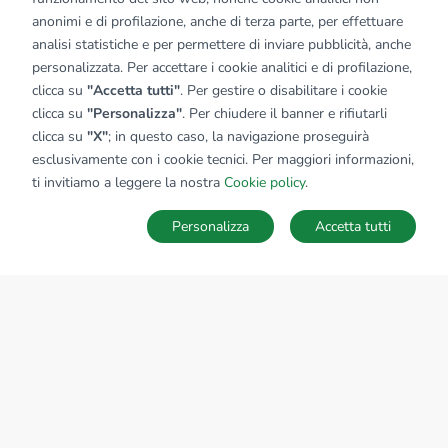
anonimi e di profilazione, anche di terza parte, per effettuare
analisi statistiche e per permettere di inviare pubblicità, anche
personalizzata. Per accettare i cookie analitici e di profilazione,
clicca su
"Accetta tutti"
. Per gestire o disabilitare i cookie
clicca su
"Personalizza"
. Per chiudere il banner e rifiutarli
clicca su
"X"
; in questo caso, la navigazione proseguirà
esclusivamente con i cookie tecnici. Per maggiori informazioni,
ti invitiamo a leggere la nostra
Cookie policy
.
Personalizza
Accetta tutti
MAPPA
SALVA RICERCA
Ricerche
Preferiti
Nascosti
Accedi
Sede Nazionale
tecnorete.it
kiron.it