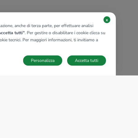
x
zione, anche di terza parte, per effettuare analisi
ccetta tutti"
. Per gestire o disabilitare i cookie clicca su
kie tecnici. Per maggiori informazioni, ti invitiamo a
Personalizza
Accetta tutti
TECNOCASA NEL MONDO
,
,
,
,
,
,
,
Italia
Spagna
Ungheria
Messico
Polonia
Francia
Germania
,
,
Tunisia
Thailandia
Repubblica di San Marino
Impostazioni Cookies