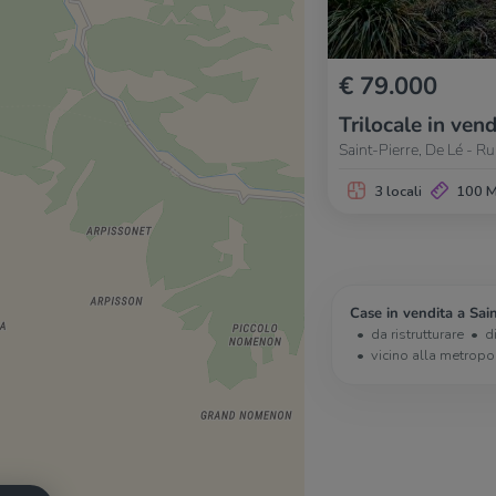
€ 79.000
Trilocale in vend
Saint-Pierre, De Lé - R
3 locali
100 
Case in vendita a Sain
da ristrutturare
d
vicino alla metropo