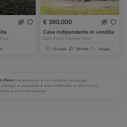
€ 380.000
ita
Casa indipendente in vendita
umiod
Saint-Pierre, Frazione Tache
Mq
12 locali
284 Mq
3 bagni
t-Pierre:
con ascensore
con cantina
con garage
i prestigio
piano terra
piano intermedio
ultimo piano
litana
vicino alla stazione