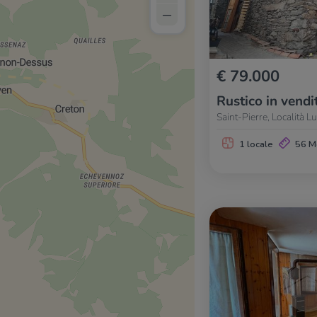
–
€ 79.000
Rustico in vendi
Saint-Pierre, Località L
1 locale
56 M