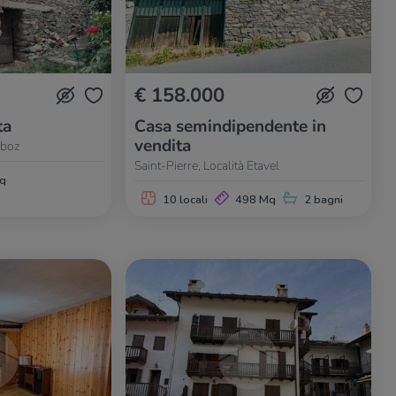
€ 158.000
ta
Casa semindipendente in
vendita
uboz
Saint-Pierre, Località Etavel
q
10 locali
498 Mq
2 bagni