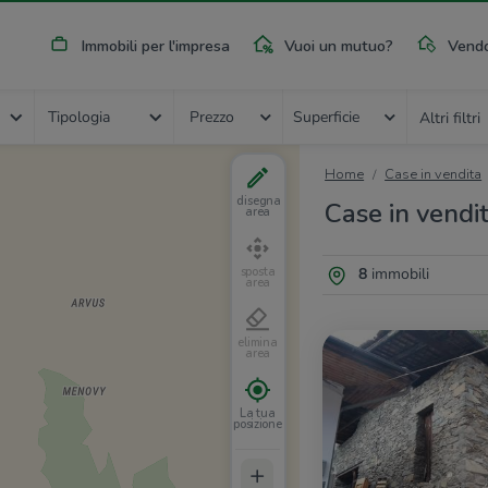
Immobili per l'impresa
Vuoi un mutuo?
Vendo
Tipologia
Prezzo
Superficie
Altri filtri
Home
Case in vendita
disegna
Case in vendit
area
8
immobili
sposta
area
elimina
area
La tua
posizione
+