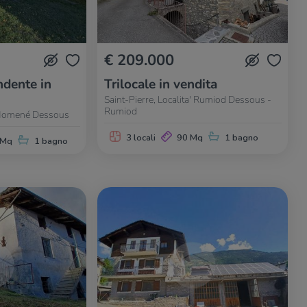
€ 209.000
dente in
Trilocale in vendita
Saint-Pierre, Localita' Rumiod Dessous -
Rumiod
e Homené Dessous
3 locali
90 Mq
1 bagno
 Mq
1 bagno