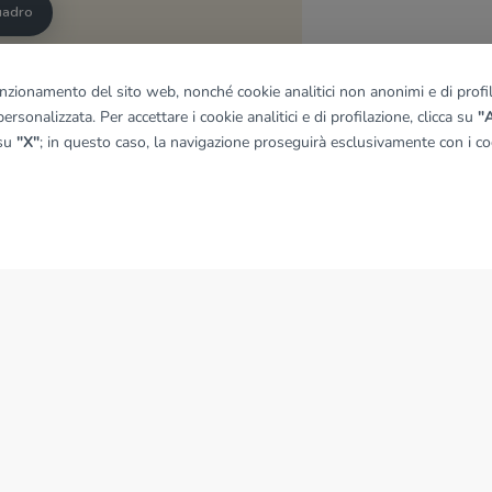
quadro
funzionamento del sito web, nonché cookie analitici non anonimi e di profila
© OpenMapTiles
|
© OpenStreetMap contributors
ersonalizzata. Per accettare i cookie analitici e di profilazione, clicca su
"A
 su
"X"
; in questo caso, la navigazione proseguirà esclusivamente con i coo
NEWS
News dal Gruppo Tecnocasa