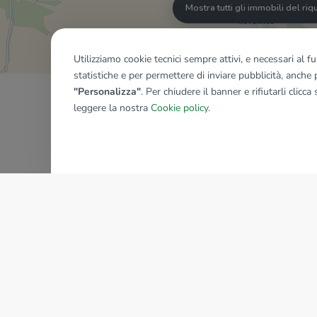
Mostra tutti gli immobili del ri
Utilizziamo cookie tecnici sempre attivi, e necessari al 
statistiche e per permettere di inviare pubblicità, anche p
"Personalizza"
. Per chiudere il banner e rifiutarli clicca
leggere la nostra
Cookie policy
.
AZIENDA
La storia del Gruppo
I nostri brand
Struttura del Gruppo
Il gruppo nel mondo
Lavora con noi
Bilancio di sostenibilità
Sede Nazionale
Responsabilità sociale