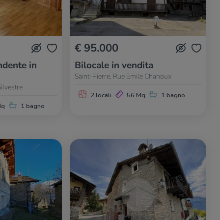
€ 95.000
dente in
Bilocale in vendita
Saint-Pierre, Rue Emile Chanoux
ilvestre
2 locali
56 Mq
1 bagno
Mq
1 bagno