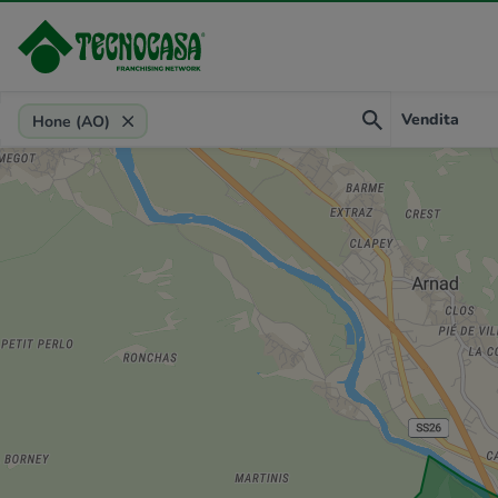
Provincia, comune, zona, riferimento
Vendita
Hone (AO)