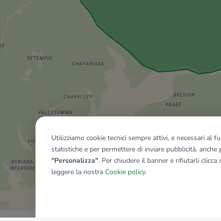
Utilizziamo cookie tecnici sempre attivi, e necessari al 
statistiche e per permettere di inviare pubblicità, anche p
"Personalizza"
. Per chiudere il banner e rifiutarli clicca
leggere la nostra
Cookie policy
.
Mostra tutti gli immobili del ri