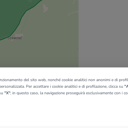
funzionamento del sito web, nonché cookie analitici non anonimi e di profila
ersonalizzata. Per accettare i cookie analitici e di profilazione, clicca su
"A
 su
"X"
; in questo caso, la navigazione proseguirà esclusivamente con i coo
quadro
© OpenMapTiles
|
© OpenStreetMap contributors