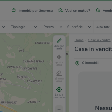
Immobili per l'impresa
Vuoi un mutuo?
Vendo
Tipologia
Prezzo
Superficie
Altri filtri
Home
Case in vendita
disegna
Case in vendi
area
0
immobili
sposta
area
elimina
area
La tua
posizione
Nessun
+