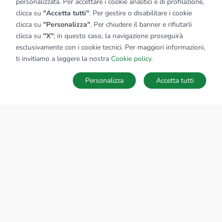
personalizzata. Per accettare i cookie analitici e di profilazione,
clicca su
"Accetta tutti"
. Per gestire o disabilitare i cookie
clicca su
"Personalizza"
. Per chiudere il banner e rifiutarli
clicca su
"X"
; in questo caso, la navigazione proseguirà
esclusivamente con i cookie tecnici. Per maggiori informazioni,
ti invitiamo a leggere la nostra
Cookie policy
.
Personalizza
Accetta tutti
MAPPA
SALVA RICERCA
Ricerche
Preferiti
Nascosti
Accedi
Sede Nazionale
tecnorete.it
kiron.it
AZIENDA
La storia del Gruppo