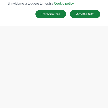
ti invitiamo a leggere la nostra
Cookie policy
.
Personalizza
Accetta tutti
MAPPA
SALVA RICERCA
Ricerche
Preferiti
Nascosti
Accedi
Sede Nazionale
tecnorete.it
kiron.it
AZIENDA
La storia del Gruppo
I nostri brand
Struttura del Gruppo
Il gruppo nel mondo
Lavora con noi
Bilancio di sostenibilità
Responsabilità sociale