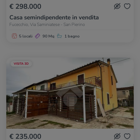
€ 298.000
Casa semindipendente in vendita
Fucecchio, Via Saminiatese - San Pierino
5 locali
90 Mq
1 bagno
VISITA 3D
€ 235.000