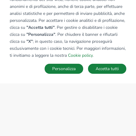
anonimi e di profilazione, anche di terza parte, per effettuare
analisi statistiche e per permettere di inviare pubblicità, anche
personalizzata. Per accettare i cookie analitici e di profilazione,
clicca su
"Accetta tutti"
. Per gestire o disabilitare i cookie
clicca su
"Personalizza"
. Per chiudere il banner e rifiutarli
clicca su
"X"
; in questo caso, la navigazione proseguirà
esclusivamente con i cookie tecnici. Per maggiori informazioni,
ti invitiamo a leggere la nostra
Cookie policy
.
Personalizza
Accetta tutti
MAPPA
SALVA RICERCA
Ricerche
Preferiti
Nascosti
Accedi
Sede Nazionale
tecnorete.it
kiron.it