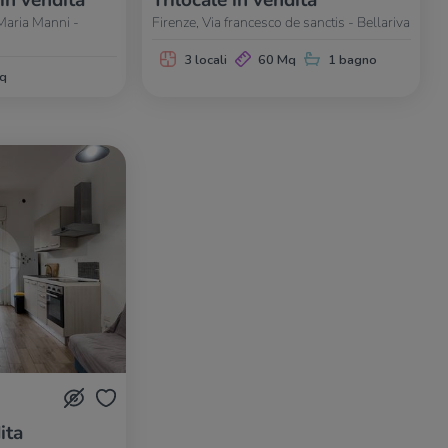
 in vendita
Trilocale in vendita
Maria Manni -
Firenze, Via francesco de sanctis - Bellariva
3 locali
60 Mq
1 bagno
q
ita