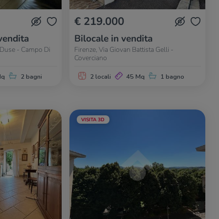
€ 219.000
vendita
Bilocale in vendita
a Duse - Campo Di
Firenze, Via Giovan Battista Gelli -
Coverciano
Mq
2 bagni
2 locali
45 Mq
1 bagno
VISITA 3D