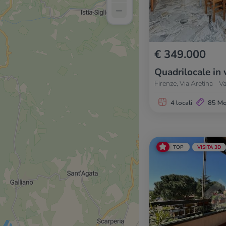
–
€ 349.000
Quadrilocale in 
Firenze, Via Aretina - 
4 locali
85 M
TOP
VISITA 3D