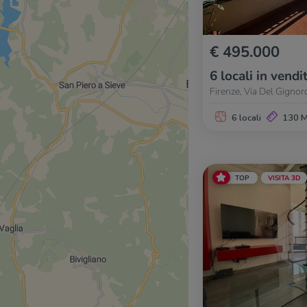
€ 495.000
6 locali in vendi
Firenze, Via Del Gignor
6 locali
130 
TOP
VISITA 3D