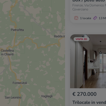
Box / posti auto
Firenze, Via Domenico 
Coverciano
1 locale
13 M
VISITA 3D
€ 270.000
Trilocale in vend