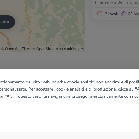
Firenze, Via Bernardino
2 locali
60 M
quadro
© OpenMapTiles
|
© OpenStreetMap contributors
funzionamento del sito web, nonché cookie analitici non anonimi e di profila
ersonalizzata. Per accettare i cookie analitici e di profilazione, clicca su
"A
 su
"X"
; in questo caso, la navigazione proseguirà esclusivamente con i coo