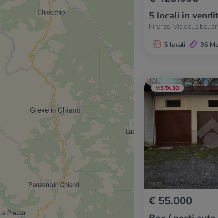
5 locali in vendi
Firenze, Via della bellar
5 locali
96 M
VISITA 3D
€ 55.000