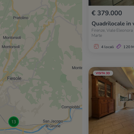
€ 379.000
Quadrilocale in 
Firenze, Viale Eleonor
Marte
4 locali
120 
VISITA 3D