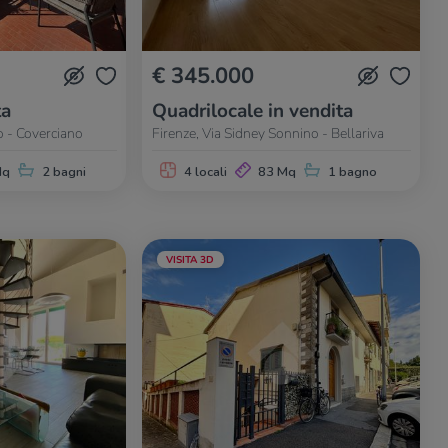
€ 345.000
ta
Quadrilocale in vendita
o - Coverciano
Firenze, Via Sidney Sonnino - Bellariva
Mq
2 bagni
4 locali
83 Mq
1 bagno
VISITA 3D