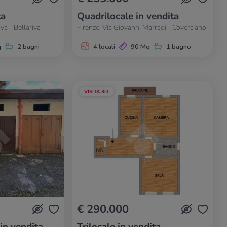
ta
Quadrilocale in vendita
iva - Bellariva
Firenze, Via Giovanni Marradi - Coverciano
q
2 bagni
4 locali
90 Mq
1 bagno
VISITA 3D
€ 290.000