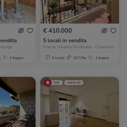
€ 410.000
vendita
5 locali in vendita
Varlungo
Firenze, Via della Rondinella - Coverciano
q
1 bagno
5 locali
107 Mq
1 bagno
TOP
VISITA 3D