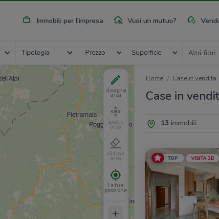
Immobili per l'impresa
Vuoi un mutuo?
Vendo
Tipologia
Prezzo
Superficie
Altri filtri
Home
Case in vendita
disegna
Case in vendit
area
13
immobili
sposta
area
elimina
TOP
VISITA 3D
area
La tua
posizione
+