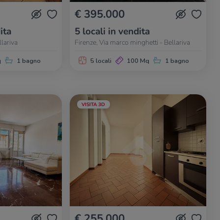
€ 395.000
ita
5 locali in vendita
llariva
Firenze, Via marco minghetti - Bellariva
q
1 bagno
5 locali
100 Mq
1 bagno
VISITA 3D
€ 255.000