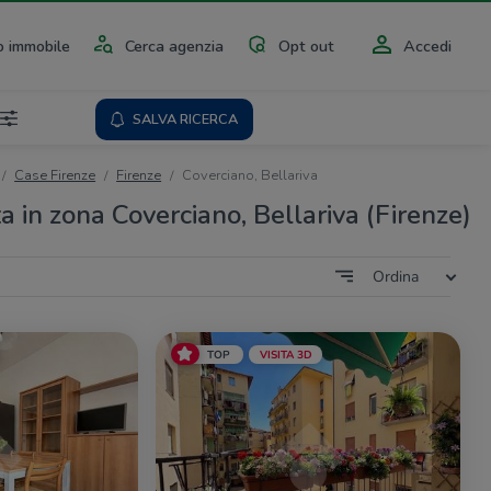
 immobile
Cerca agenzia
Opt out
Accedi
SALVA RICERCA
Case Firenze
Firenze
Coverciano, Bellariva
a in zona Coverciano, Bellariva (Firenze)
Ordina
TOP
VISITA 3D