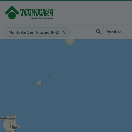
Provincia, comune, zona, riferimento
Vendita
Monforte San Giorgio (ME)