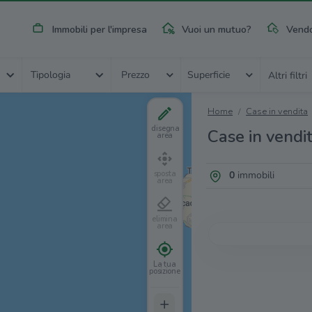
Immobili per l'impresa
Vuoi un mutuo?
Vendo
Tipologia
Prezzo
Superficie
Altri filtri
Home
Case in vendita
disegna
Case in vendi
area
0
immobili
sposta
area
elimina
area
La tua
posizione
+