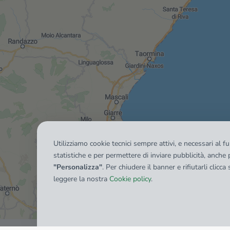
Utilizziamo cookie tecnici sempre attivi, e necessari al 
statistiche e per permettere di inviare pubblicità, anche p
"Personalizza"
. Per chiudere il banner e rifiutarli clicca
leggere la nostra
Cookie policy
.
Mostra tutti gli immobili del ri