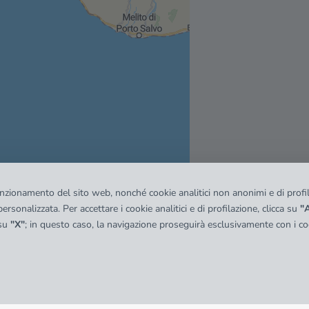
funzionamento del sito web, nonché cookie analitici non anonimi e di profila
ersonalizzata. Per accettare i cookie analitici e di profilazione, clicca su
"A
 su
"X"
; in questo caso, la navigazione proseguirà esclusivamente con i coo
quadro
© OpenMapTiles
|
© OpenStreetMap contributors