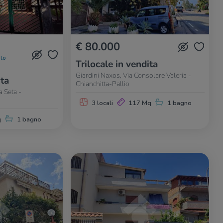
€ 80.000
to
Trilocale in vendita
Giardini Naxos, Via Consolare Valeria -
ita
Chianchitta-Pallio
a Seta -
3 locali
117 Mq
1 bagno
q
1 bagno