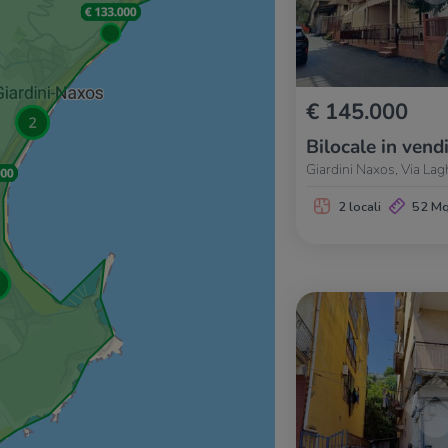
€ 145.000
Bilocale in vend
Giardini Naxos, Via Lag
2 locali
52 M