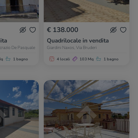
€ 138.000
ita
Quadrilocale in vendita
ncrazio De Pasquale
Giardini Naxos, Via Bruderi
Mq
1 bagno
4 locali
103 Mq
1 bagno