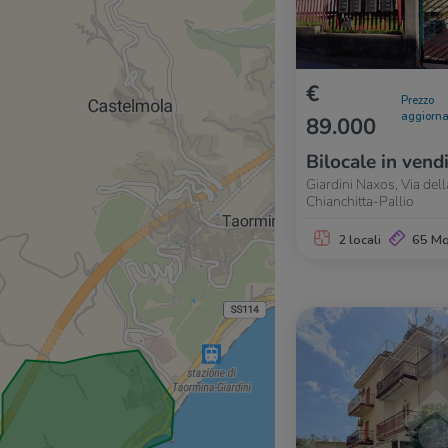
€
Prezzo
aggiorna
89.000
Bilocale in vend
Giardini Naxos, Via dell
Chianchitta-Pallio
2 locali
65 M