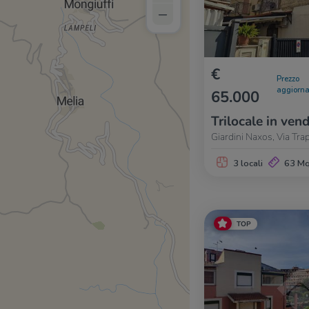
–
€
Prezzo
aggiorna
65.000
Trilocale in vend
Giardini Naxos, Via Tra
3 locali
63 M
TOP