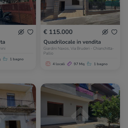
€ 115.000
ita
Quadrilocale in vendita
hini
Giardini Naxos, Via Bruderi - Chianchitta-
Pallio
q
1 bagno
4 locali
97 Mq
1 bagno