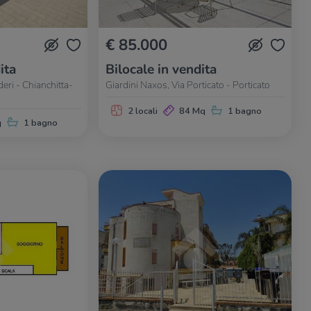
€ 85.000
ita
Bilocale in vendita
eri - Chianchitta-
Giardini Naxos, Via Porticato - Porticato
2 locali
84 Mq
1 bagno
q
1 bagno