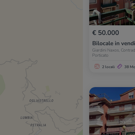
€ 50.000
Bilocale in vend
Giardini Naxos, Contrad
Porticato
2 locali
38 M