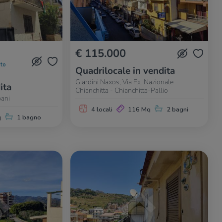
€ 115.000
to
Quadrilocale in vendita
Giardini Naxos, Via Ex. Nazionale
ita
Chianchitta - Chianchitta-Pallio
pani
4 locali
116 Mq
2 bagni
q
1 bagno