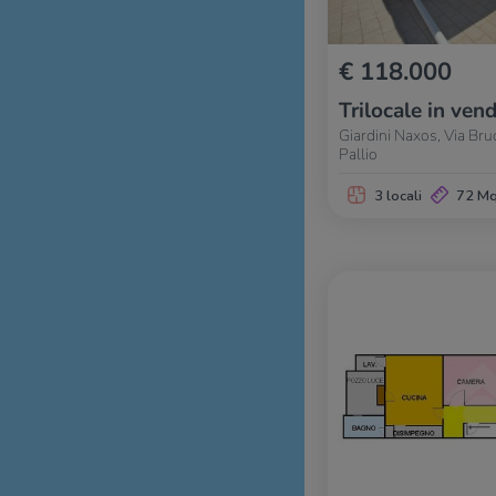
€ 118.000
Trilocale in vend
Giardini Naxos, Via Brud
Pallio
3 locali
72 M