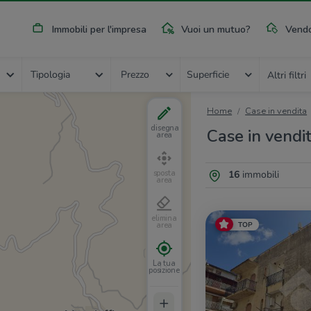
Immobili per l'impresa
Vuoi un mutuo?
Vendo
Tipologia
Prezzo
Superficie
Altri filtri
Home
Case in vendita
disegna
Case in vendi
area
16
immobili
sposta
area
elimina
TOP
area
La tua
posizione
+