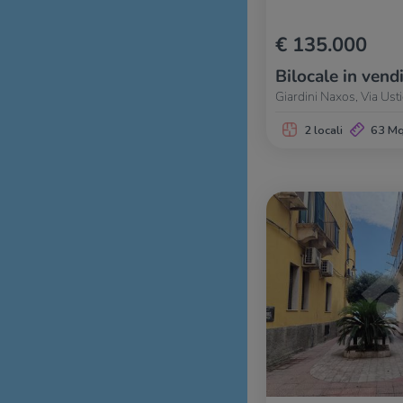
€ 135.000
Bilocale in vend
Giardini Naxos, Via Usti
2 locali
63 M