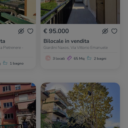
€ 95.000
ita
Bilocale in vendita
a Pietrenere -
Giardini Naxos, Via Vittorio Emanuele
3 locali
65 Mq
2 bagni
q
1 bagno