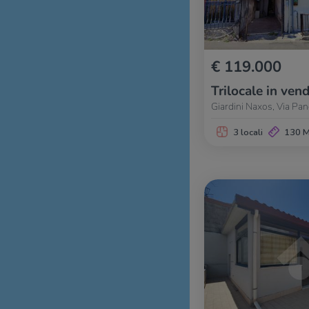
€ 119.000
Trilocale in vend
Giardini Naxos, Via Pa
3 locali
130 