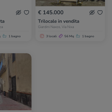
€ 145.000
ita
Trilocale in vendita
ca
Giardini Naxos, Via Nixa
q
1 bagno
3 locali
56 Mq
1 bagno