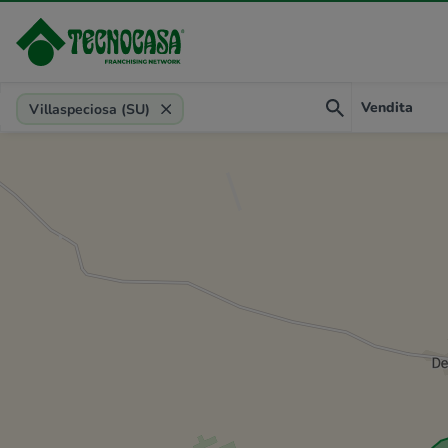
Provincia, comune, zona, riferimento
Vendita
Villaspeciosa (SU)