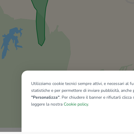
Utilizziamo cookie tecnici sempre attivi, e necessari al 
statistiche e per permettere di inviare pubblicità, anche p
"Personalizza"
. Per chiudere il banner e rifiutarli clicca
leggere la nostra
Cookie policy
.
Mostra tutti gli immobili del ri