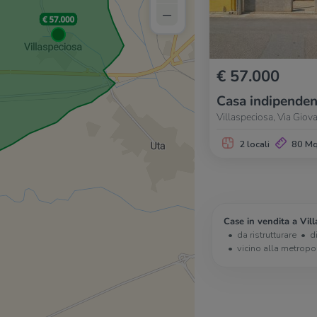
–
€ 57.000
Casa indipenden
Villaspeciosa, Via Gio
2 locali
80 M
Case in vendita a Vill
da ristrutturare
d
vicino alla metropo