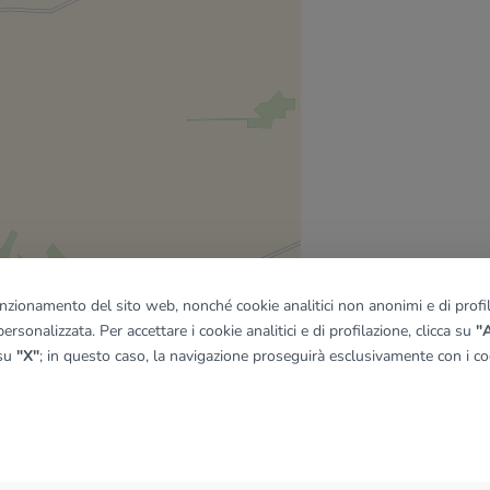
funzionamento del sito web, nonché cookie analitici non anonimi e di profila
ersonalizzata. Per accettare i cookie analitici e di profilazione, clicca su
"A
 su
"X"
; in questo caso, la navigazione proseguirà esclusivamente con i coo
quadro
© OpenMapTiles
|
© OpenStreetMap contributors