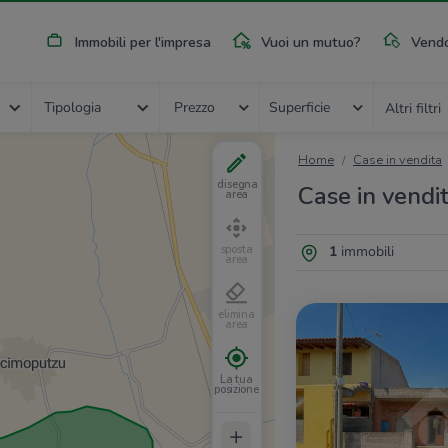
Immobili per l'impresa
Vuoi un mutuo?
Vendo
Tipologia
Prezzo
Superficie
Altri filtri
Home
Case in vendita
disegna
Case in vendit
area
1
immobili
sposta
area
elimina
area
La tua
posizione
+