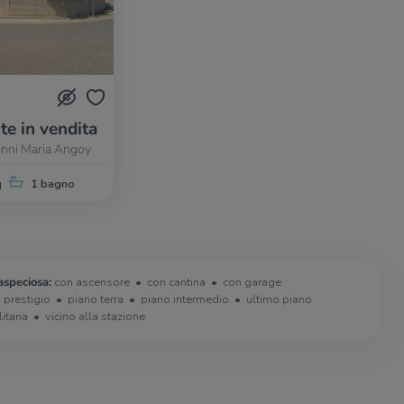
te in vendita
vanni Maria Angoy
q
1 bagno
aspeciosa:
con ascensore
con cantina
con garage
i prestigio
piano terra
piano intermedio
ultimo piano
litana
vicino alla stazione