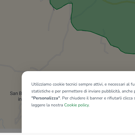
Utilizziamo cookie tecnici sempre attivi, e necessari al 
statistiche e per permettere di inviare pubblicità, anche p
"Personalizza"
. Per chiudere il banner e rifiutarli clicca
leggere la nostra
Cookie policy
.
Mostra tutti gli immobili del ri