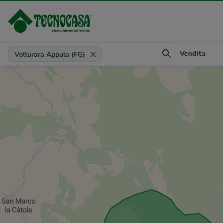
Provincia, comune, zona, riferimento
Vendita
Volturara Appula (FG)