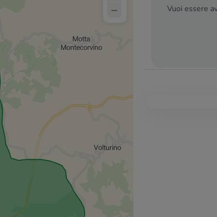
–
Vuoi essere av