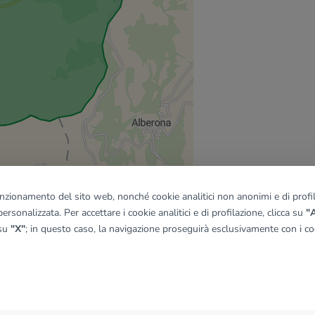
funzionamento del sito web, nonché cookie analitici non anonimi e di profila
ersonalizzata. Per accettare i cookie analitici e di profilazione, clicca su
"A
 su
"X"
; in questo caso, la navigazione proseguirà esclusivamente con i coo
quadro
© OpenMapTiles
|
© OpenStreetMap contributors