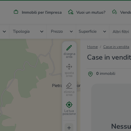
Immobili per l'impresa
Vuoi un mutuo?
Vendo
Tipologia
Prezzo
Superficie
Altri filtri
Home
Case in vendita
disegna
Case in vendi
area
0
immobili
sposta
area
elimina
area
La tua
posizione
Nessun
+