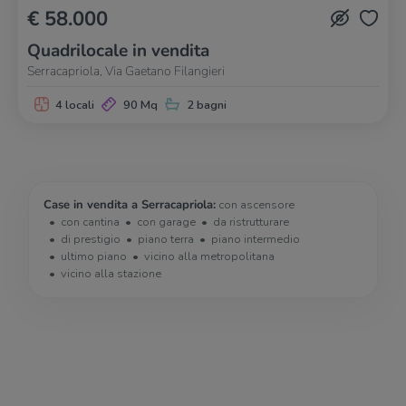
€ 58.000
Quadrilocale in vendita
Serracapriola, Via Gaetano Filangieri
4 locali
90 Mq
2 bagni
Case in vendita a Serracapriola:
con ascensore
con cantina
con garage
da ristrutturare
di prestigio
piano terra
piano intermedio
ultimo piano
vicino alla metropolitana
vicino alla stazione