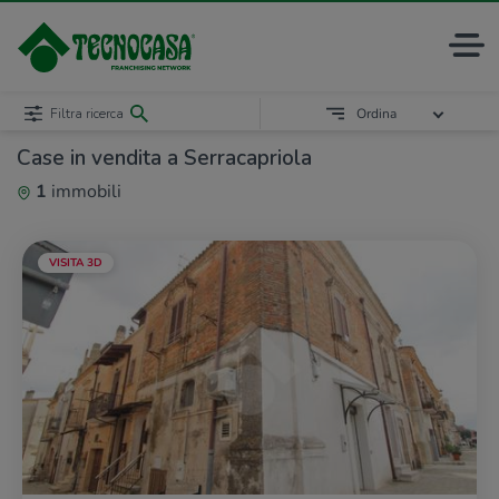
Filtra ricerca
Ordina
Case in vendita a Serracapriola
1
immobili
VISITA 3D