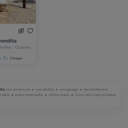
vendita
romatteo - Quasano
q
2 bagni
tto:
con ascensore
con cantina
con garage
da ristrutturare
o terra
piano intermedio
ultimo piano
vicino alla metropolitana