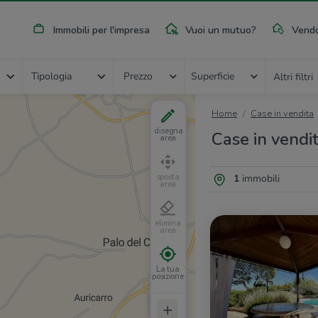
Immobili per l'impresa
Vuoi un mutuo?
Vendo
Tipologia
Prezzo
Superficie
Altri filtri
Home
Case in vendita
disegna
Case in vendit
area
1
immobili
sposta
area
elimina
area
La tua
posizione
+