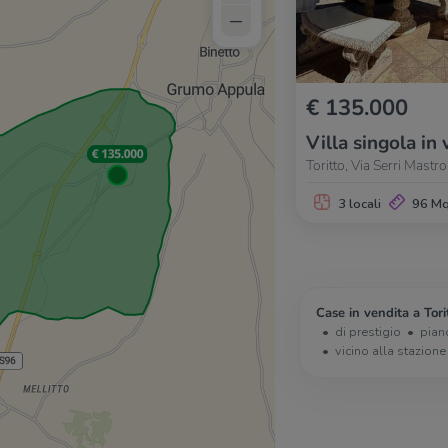
–
€ 135.000
Villa singola in 
Toritto, Via Serri Mast
3 locali
96 M
Case in vendita a Tori
di prestigio
pian
vicino alla stazione