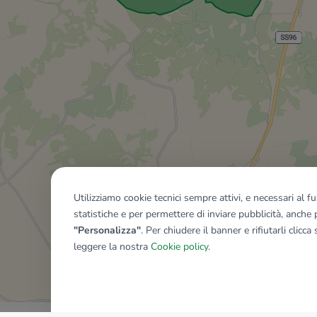
Utilizziamo cookie tecnici sempre attivi, e necessari al 
statistiche e per permettere di inviare pubblicità, anche p
"Personalizza"
. Per chiudere il banner e rifiutarli clicca
leggere la nostra
Cookie policy
.
Mostra tutti gli immobili del ri