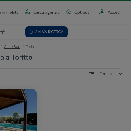
 immobile
Cerca agenzia
Opt out
Accedi
SALVA RICERCA
Case Bari
Toritto
a a Toritto
Ordina