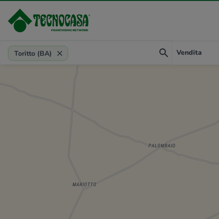
Provincia, comune, zona, riferimento
Vendita
Toritto (BA)