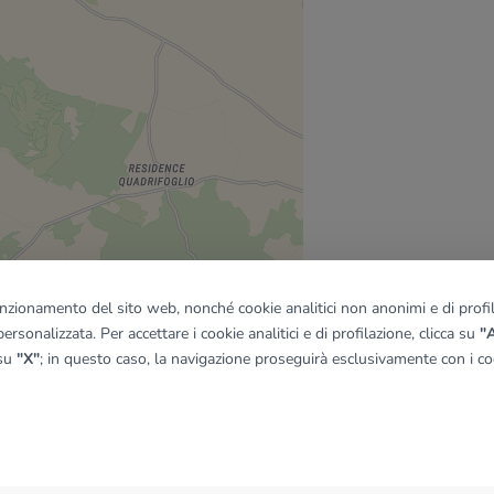
funzionamento del sito web, nonché cookie analitici non anonimi e di profila
ersonalizzata. Per accettare i cookie analitici e di profilazione, clicca su
"A
 su
"X"
; in questo caso, la navigazione proseguirà esclusivamente con i coo
quadro
© OpenMapTiles
|
© OpenStreetMap contributors