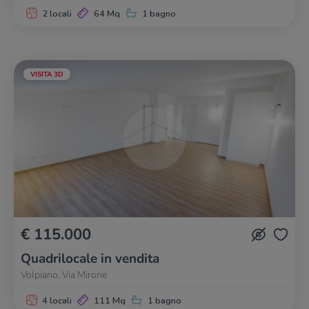
2 locali
64 Mq
1 bagno
VISITA 3D
€ 115.000
Quadrilocale in vendita
Volpiano, Via Mirone
4 locali
111 Mq
1 bagno