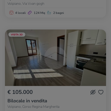
Volpiano, Via V.van gogh
4 locali
124 Mq
2 bagni
VISITA 3D
€ 105.000
Bilocale in vendita
Volpiano, Corso Regina Margherita