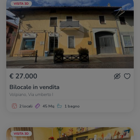
VISITA 3D
€ 27.000
Bilocale in vendita
Volpiano, Via umberto I
2 locali
45 Mq
1 bagno
VISITA 3D