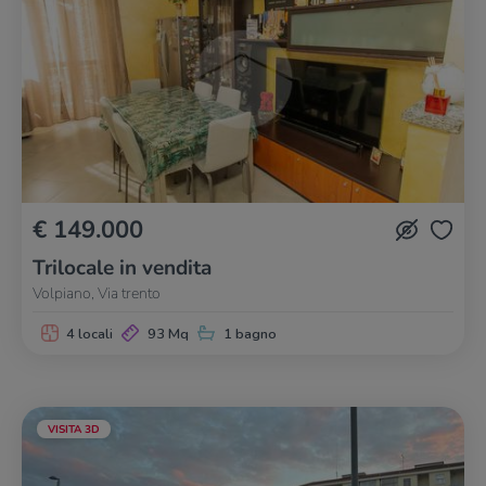
€ 149.000
Trilocale in vendita
Volpiano, Via trento
4 locali
93 Mq
1 bagno
VISITA 3D