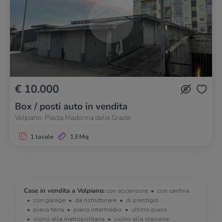
€ 10.000
Box / posti auto in vendita
Volpiano, Piazza Madonna delle Grazie
1 locale
13 Mq
Case in vendita a Volpiano:
con ascensore
con cantina
con garage
da ristrutturare
di prestigio
piano terra
piano intermedio
ultimo piano
vicino alla metropolitana
vicino alla stazione