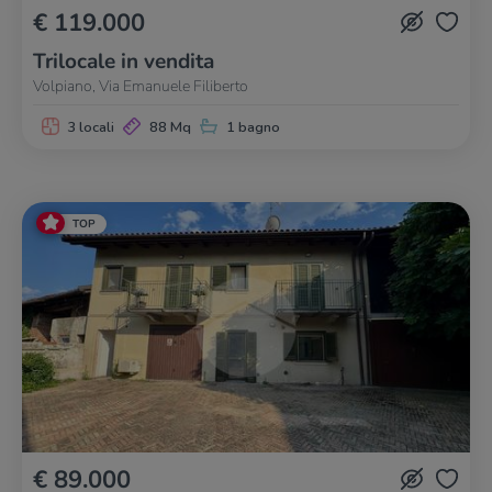
€ 119.000
Trilocale in vendita
Volpiano, Via Emanuele Filiberto
3 locali
88 Mq
1 bagno
TOP
€ 89.000