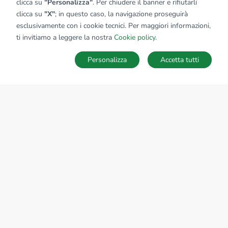
clicca su
"Personalizza"
. Per chiudere il banner e rifiutarli
clicca su
"X"
; in questo caso, la navigazione proseguirà
esclusivamente con i cookie tecnici. Per maggiori informazioni,
ti invitiamo a leggere la nostra
Cookie policy
.
Personalizza
Accetta tutti
MAPPA
SALVA RICERCA
Ricerche
Preferiti
Nascosti
Accedi
Sede Nazionale
tecnorete.it
kiron.it
AZIENDA
La storia del Gruppo
I nostri brand
Struttura del Gruppo
Il gruppo nel mondo