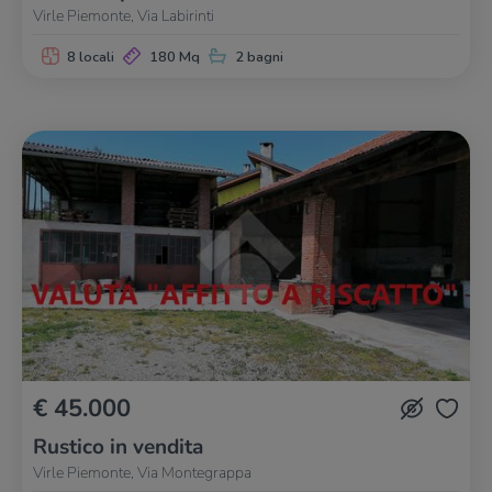
Virle Piemonte, Via Labirinti
8 locali
180 Mq
2 bagni
€ 45.000
Rustico in vendita
Virle Piemonte, Via Montegrappa