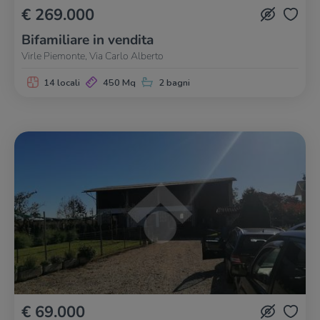
€ 269.000
Bifamiliare in vendita
Virle Piemonte, Via Carlo Alberto
14 locali
450 Mq
2 bagni
€ 69.000