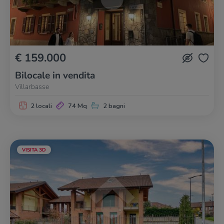
€ 159.000
Bilocale in vendita
Villarbasse
2 locali
74 Mq
2 bagni
VISITA 3D