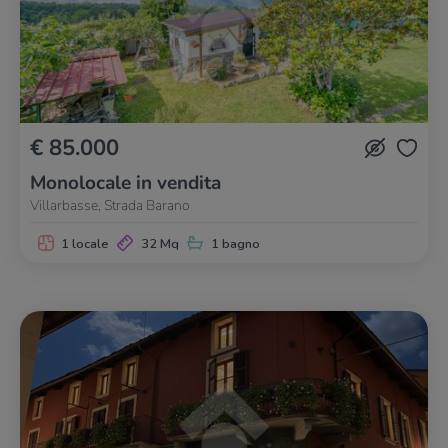
€ 85.000
Monolocale in vendita
Villarbasse, Strada Barano
1 locale
32 Mq
1 bagno