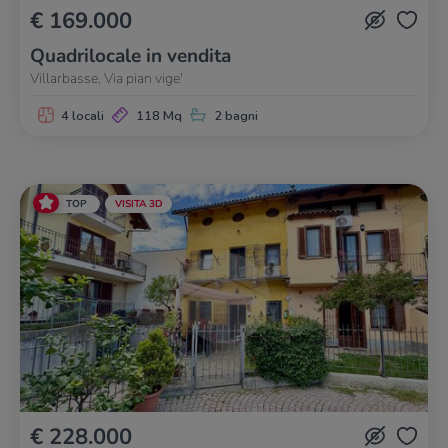
€ 169.000
Quadrilocale in vendita
Villarbasse, Via pian vige'
4 locali
118 Mq
2 bagni
TOP
VISITA 3D
€ 228.000