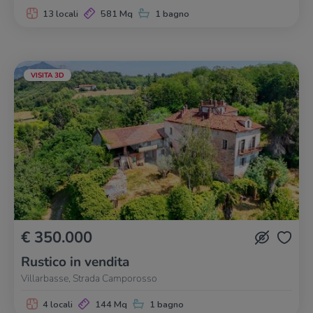
13 locali
581 Mq
1 bagno
VISITA 3D
€ 350.000
Rustico in vendita
Villarbasse, Strada Camporosso
4 locali
144 Mq
1 bagno