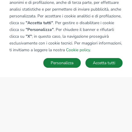
anonimi e di profilazione, anche di terza parte, per effettuare
analisi statistiche e per permettere di inviare pubblicità, anche
personalizzata. Per accettare i cookie analitici e di profilazione,
clicca su
"Accetta tutti"
. Per gestire o disabilitare i cookie
clicca su
"Personalizza"
. Per chiudere il banner e rifiutarli
clicca su
"X"
; in questo caso, la navigazione proseguirà
esclusivamente con i cookie tecnici. Per maggiori informazioni,
ti invitiamo a leggere la nostra
Cookie policy
.
Personalizza
Accetta tutti
MAPPA
SALVA RICERCA
Ricerche
Preferiti
Nascosti
Accedi
Sede Nazionale
tecnorete.it
kiron.it