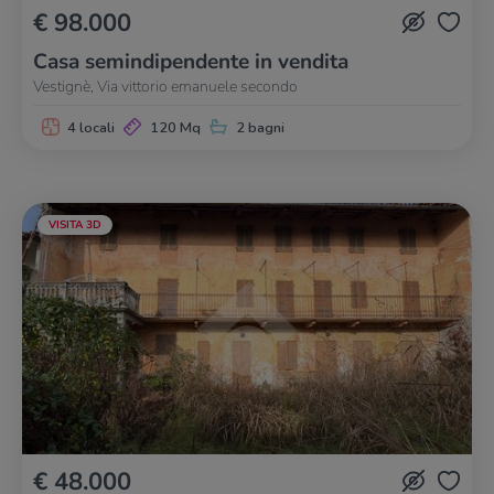
€ 98.000
Casa semindipendente in vendita
Vestignè, Via vittorio emanuele secondo
4 locali
120 Mq
2 bagni
VISITA 3D
€ 48.000