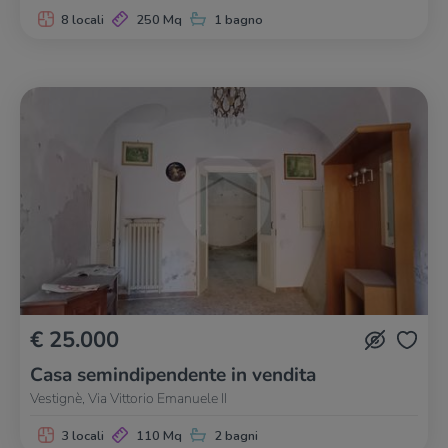
8 locali
250 Mq
1 bagno
€ 25.000
Casa semindipendente in vendita
Vestignè, Via Vittorio Emanuele II
3 locali
110 Mq
2 bagni