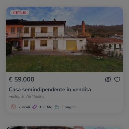
VISITA 3D
€ 59.000
Casa semindipendente in vendita
Vestignè, Via Masino
5 locali
161 Mq
1 bagno