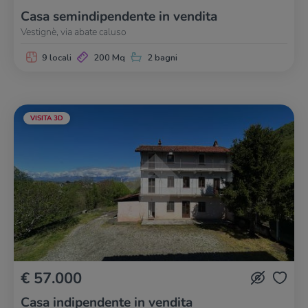
Casa semindipendente in vendita
Vestignè, via abate caluso
9 locali
200 Mq
2 bagni
VISITA 3D
€ 57.000
Casa indipendente in vendita