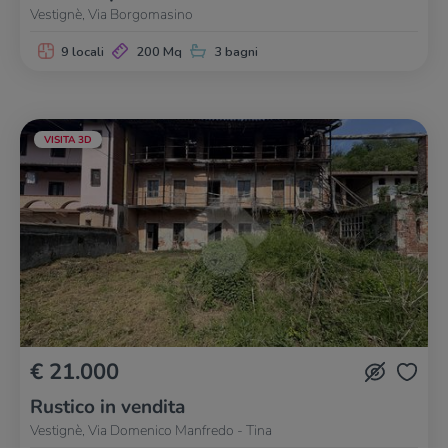
Vestignè, Via Borgomasino
9 locali
200 Mq
3 bagni
VISITA 3D
€ 21.000
Rustico in vendita
Vestignè, Via Domenico Manfredo - Tina