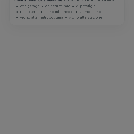
Case in vendita a Vestignè:
con ascensore
con cantina
con garage
da ristrutturare
di prestigio
piano terra
piano intermedio
ultimo piano
vicino alla metropolitana
vicino alla stazione