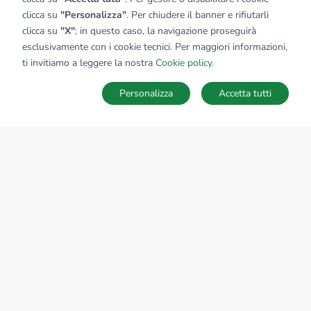
clicca su
"Personalizza"
. Per chiudere il banner e rifiutarli
clicca su
"X"
; in questo caso, la navigazione proseguirà
esclusivamente con i cookie tecnici. Per maggiori informazioni,
ti invitiamo a leggere la nostra
Cookie policy
.
Personalizza
Accetta tutti
MAPPA
SALVA RICERCA
Ricerche
Preferiti
Nascosti
Accedi
Sede Nazionale
tecnorete.it
kiron.it
AZIENDA
La storia del Gruppo
I nostri brand
Struttura del Gruppo