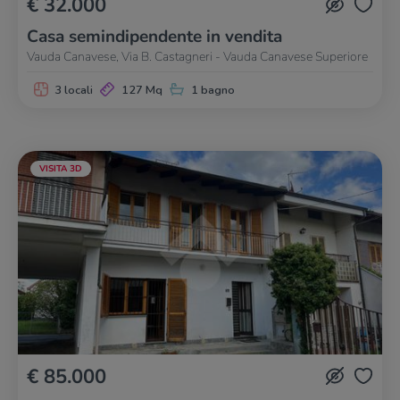
€ 32.000
Casa semindipendente in vendita
Vauda Canavese, Via B. Castagneri - Vauda Canavese Superiore
3 locali
127 Mq
1 bagno
VISITA 3D
€ 85.000