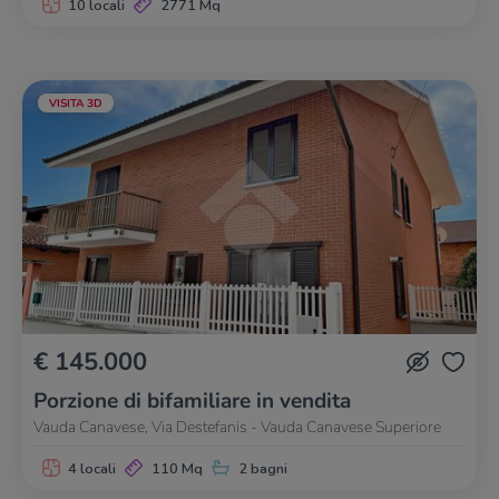
10 locali
2771 Mq
VISITA 3D
€ 145.000
Porzione di bifamiliare in vendita
Vauda Canavese, Via Destefanis - Vauda Canavese Superiore
4 locali
110 Mq
2 bagni