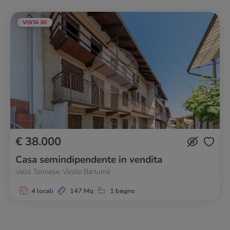
VISITA 3D
€ 38.000
Casa semindipendente in vendita
Vallo Torinese, Vicolo Bartumè
4 locali
147 Mq
1 bagno