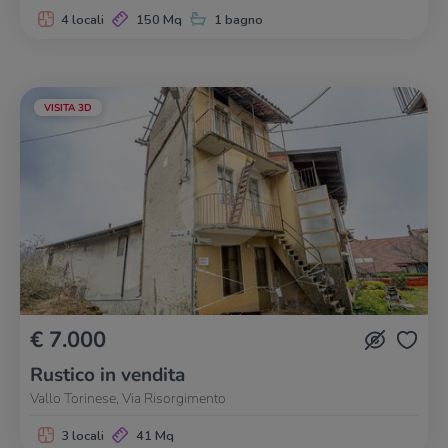
4 locali
150 Mq
1 bagno
VISITA 3D
€ 7.000
Rustico in vendita
Vallo Torinese, Via Risorgimento
3 locali
41 Mq