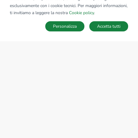
esclusivamente con i cookie tecnici. Per maggiori informazioni,
ti invitiamo a leggere la nostra
Cookie policy
.
Personalizza
Accetta tutti
MAPPA
SALVA RICERCA
Ricerche
Preferiti
Nascosti
Accedi
Sede Nazionale
tecnorete.it
kiron.it
AZIENDA
La storia del Gruppo
I nostri brand
Struttura del Gruppo
Il gruppo nel mondo
Lavora con noi