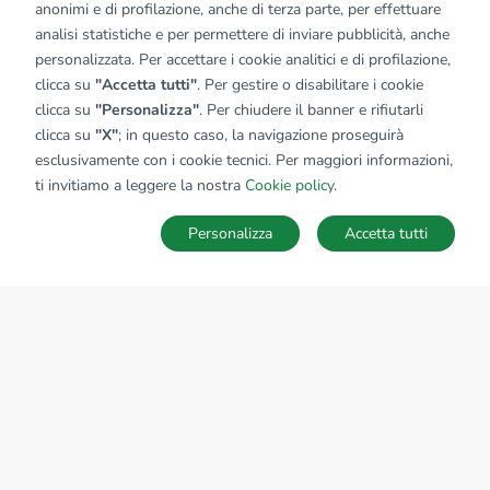
anonimi e di profilazione, anche di terza parte, per effettuare
analisi statistiche e per permettere di inviare pubblicità, anche
personalizzata. Per accettare i cookie analitici e di profilazione,
clicca su
"Accetta tutti"
. Per gestire o disabilitare i cookie
clicca su
"Personalizza"
. Per chiudere il banner e rifiutarli
clicca su
"X"
; in questo caso, la navigazione proseguirà
esclusivamente con i cookie tecnici. Per maggiori informazioni,
ti invitiamo a leggere la nostra
Cookie policy
.
Personalizza
Accetta tutti
MAPPA
SALVA RICERCA
Ricerche
Preferiti
Nascosti
Accedi
Sede Nazionale
tecnorete.it
kiron.it