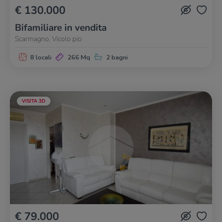
€ 130.000
Bifamiliare in vendita
Scarmagno, Vicolo pio
8 locali
266 Mq
2 bagni
VISITA 3D
€ 79.000