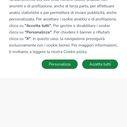
anonimi e di profilazione, anche di terza parte, per effettuare
analisi statistiche e per permettere di inviare pubblicità, anche
personalizzata. Per accettare i cookie analitici e di profilazione,
clicca su
"Accetta tutti"
. Per gestire o disabilitare i cookie
clicca su
"Personalizza"
. Per chiudere il banner e rifiutarli
clicca su
"X"
; in questo caso, la navigazione proseguirà
esclusivamente con i cookie tecnici. Per maggiori informazioni,
ti invitiamo a leggere la nostra
Cookie policy
.
Personalizza
Accetta tutti
MAPPA
SALVA RICERCA
Ricerche
Preferiti
Nascosti
Accedi
Sede Nazionale
tecnorete.it
kiron.it