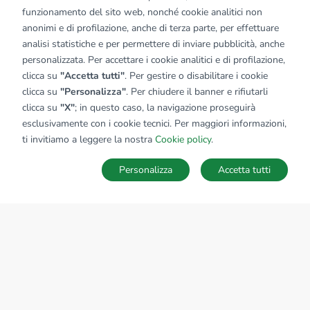
funzionamento del sito web, nonché cookie analitici non
anonimi e di profilazione, anche di terza parte, per effettuare
analisi statistiche e per permettere di inviare pubblicità, anche
personalizzata. Per accettare i cookie analitici e di profilazione,
clicca su
"Accetta tutti"
. Per gestire o disabilitare i cookie
clicca su
"Personalizza"
. Per chiudere il banner e rifiutarli
clicca su
"X"
; in questo caso, la navigazione proseguirà
esclusivamente con i cookie tecnici. Per maggiori informazioni,
ti invitiamo a leggere la nostra
Cookie policy
.
Personalizza
Accetta tutti
MAPPA
SALVA RICERCA
Ricerche
Preferiti
Nascosti
Accedi
Sede Nazionale
tecnorete.it
kiron.it