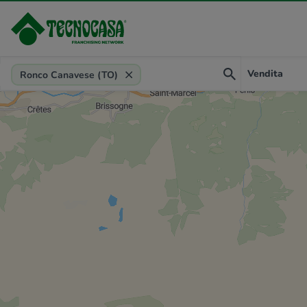
Provincia, comune, zona, riferimento
Vendita
Ronco Canavese (TO)