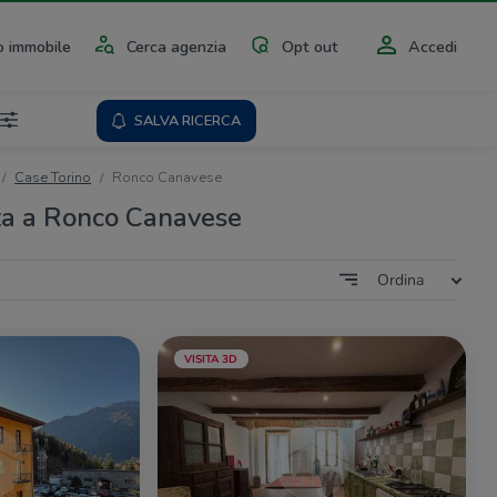
 immobile
Cerca agenzia
Opt out
Accedi
SALVA RICERCA
Case Torino
Ronco Canavese
ta a Ronco Canavese
Ordina
VISITA 3D