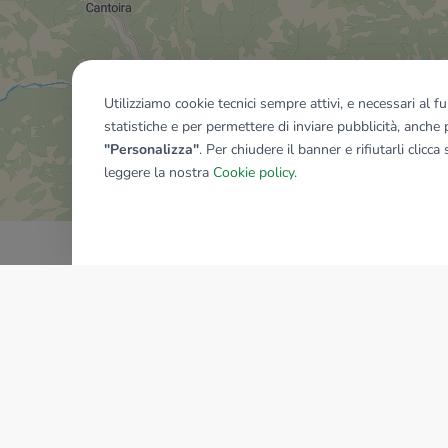
Utilizziamo cookie tecnici sempre attivi, e necessari al 
statistiche e per permettere di inviare pubblicità, anche p
Mostra tutti gli immobili del ri
"Personalizza"
. Per chiudere il banner e rifiutarli clicca
leggere la nostra
Cookie policy
.
AZIENDA
La storia del Gruppo
I nostri brand
Struttura del Gruppo
Il gruppo nel mondo
Lavora con noi
Bilancio di sostenibilità