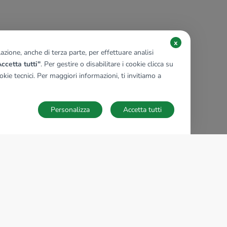
x
zione, anche di terza parte, per effettuare analisi
ccetta tutti"
. Per gestire o disabilitare i cookie clicca su
kie tecnici. Per maggiori informazioni, ti invitiamo a
Personalizza
Accetta tutti
TECNOCASA NEL MONDO
,
,
,
,
,
,
,
Italia
Spagna
Ungheria
Messico
Polonia
Francia
Germania
,
,
Tunisia
Thailandia
Repubblica di San Marino
Impostazioni Cookies