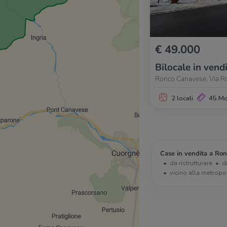
€ 49.000
Bilocale in vend
Ronco Canavese, Via 
2 locali
45 M
Case in vendita a Ro
da ristrutturare
d
vicino alla metropo