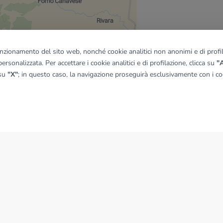
funzionamento del sito web, nonché cookie analitici non anonimi e di profila
ersonalizzata. Per accettare i cookie analitici e di profilazione, clicca su
"A
quadro
 su
"X"
; in questo caso, la navigazione proseguirà esclusivamente con i coo
© OpenMapTiles
|
© OpenStreetMap contributors
NEWS
News dal Gruppo Tecnocasa