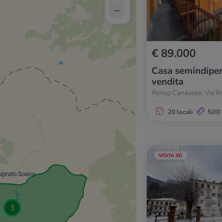
–
€ 89.000
Casa semindipen
vendita
Ronco Canavese, Via 
20 locali
500
VISITA 3D