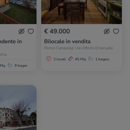
€ 49.000
dente in
Bilocale in vendita
Ronco Canavese, Via Vittorio Emanuele
Roma
2 locali
45 Mq
1 bagno
 Mq
9 bagni