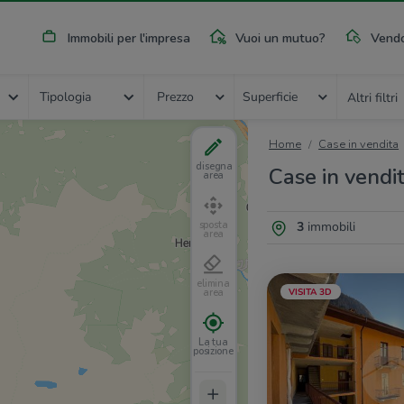
Immobili per l'impresa
Vuoi un mutuo?
Vendo
Tipologia
Prezzo
Superficie
Altri filtri
Home
Case in vendita
disegna
Case in vendi
area
3
immobili
sposta
area
elimina
VISITA 3D
area
La tua
posizione
+