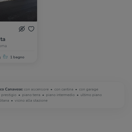
ita
Roma
q
1 bagno
nco Canavese:
con ascensore
con cantina
con garage
i prestigio
piano terra
piano intermedio
ultimo piano
litana
vicino alla stazione