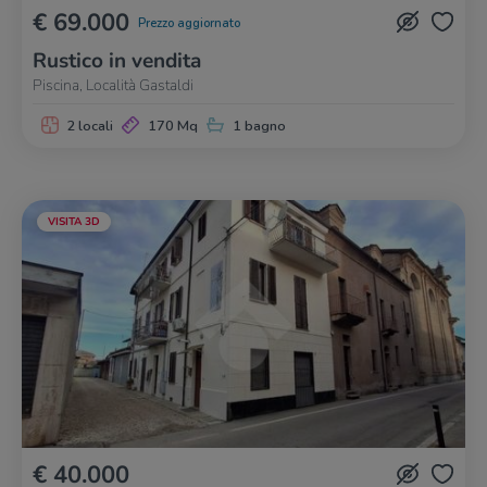
€ 69.000
Prezzo aggiornato
Rustico in vendita
Piscina, Località Gastaldi
2 locali
170 Mq
1 bagno
VISITA 3D
€ 40.000