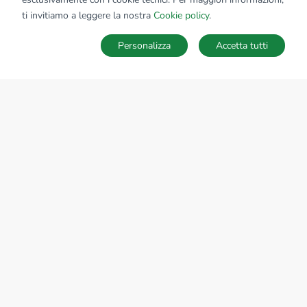
ti invitiamo a leggere la nostra
Cookie policy
.
Personalizza
Accetta tutti
MAPPA
SALVA RICERCA
Ricerche
Preferiti
Nascosti
Accedi
Sede Nazionale
tecnorete.it
kiron.it
AZIENDA
La storia del Gruppo
I nostri brand
Struttura del Gruppo
Il gruppo nel mondo
Lavora con noi
Bilancio di sostenibilità