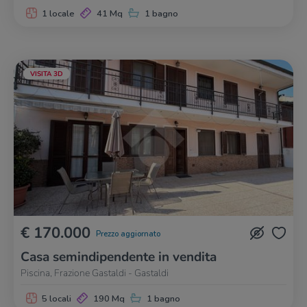
1 locale
41 Mq
1 bagno
VISITA 3D
€ 170.000
Prezzo aggiornato
Casa semindipendente in vendita
Piscina, Frazione Gastaldi - Gastaldi
5 locali
190 Mq
1 bagno