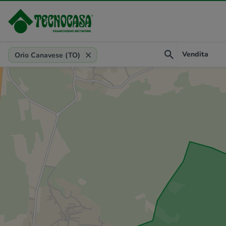
Provincia, comune, zona, riferimento
Vendita
Orio Canavese (TO)