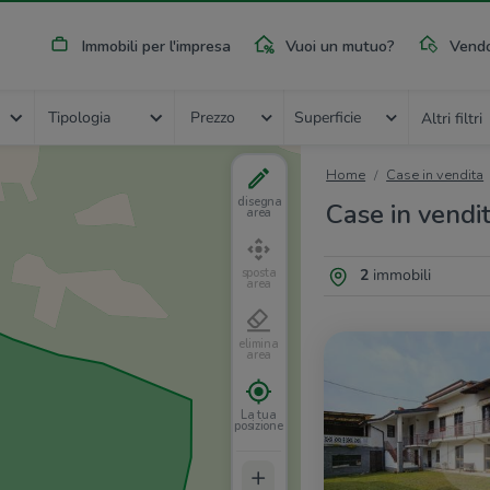
Immobili per l'impresa
Vuoi un mutuo?
Vendo
Tipologia
Prezzo
Superficie
Altri filtri
Home
Case in vendita
disegna
Case in vendi
area
2
immobili
sposta
area
elimina
area
La tua
posizione
+