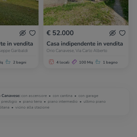
€ 52.000
te in vendita
Casa indipendente in vendita
seppe Garibaldi
Orio Canavese, Via Carlo Alberto
Mq
2 bagni
4 locali
100 Mq
1 bagno
o Canavese:
con ascensore
con cantina
con garage
i prestigio
piano terra
piano intermedio
ultimo piano
litana
vicino alla stazione