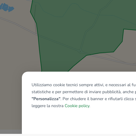
Utilizziamo cookie tecnici sempre attivi, e necessari al 
statistiche e per permettere di inviare pubblicità, anche p
"Personalizza"
. Per chiudere il banner e rifiutarli clicca
leggere la nostra
Cookie policy
.
Mostra tutti gli immobili del ri