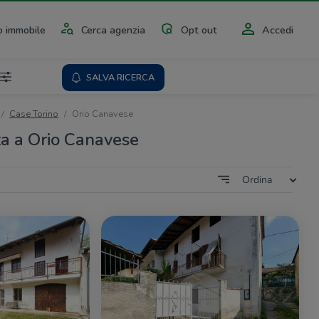
 immobile
Cerca agenzia
Opt out
Accedi
SALVA RICERCA
Case Torino
Orio Canavese
ta a Orio Canavese
Ordina