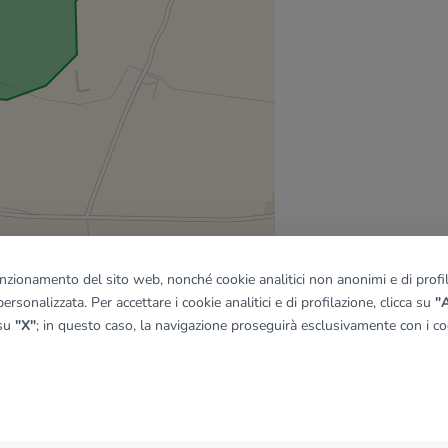
funzionamento del sito web, nonché cookie analitici non anonimi e di profila
ersonalizzata. Per accettare i cookie analitici e di profilazione, clicca su
"A
 su
"X"
; in questo caso, la navigazione proseguirà esclusivamente con i coo
quadro
© OpenMapTiles
|
© OpenStreetMap contributors