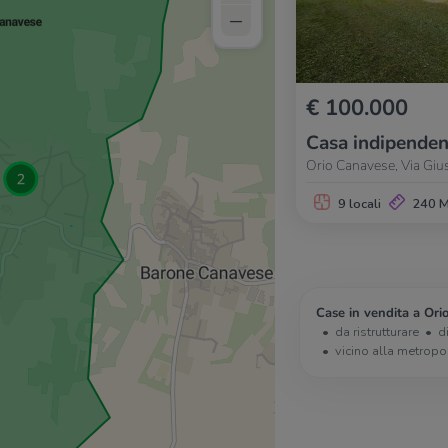
–
€ 100.000
Casa indipenden
Orio Canavese, Via Giu
9 locali
240 
Case in vendita a Ori
da ristrutturare
d
vicino alla metropo