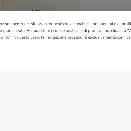
funzionamento del sito web, nonché cookie analitici non anonimi e di profila
ersonalizzata. Per accettare i cookie analitici e di profilazione, clicca su
"A
quadro
 su
"X"
; in questo caso, la navigazione proseguirà esclusivamente con i coo
© OpenMapTiles
|
© OpenStreetMap contributors
NEWS
News dal Gruppo Tecnocasa