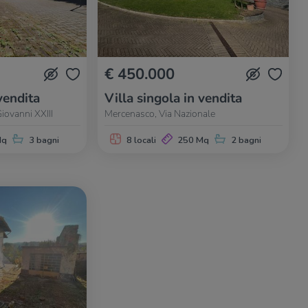
€ 450.000
vendita
Villa singola in vendita
iovanni XXIII
Mercenasco, Via Nazionale
Mq
3 bagni
8 locali
250 Mq
2 bagni