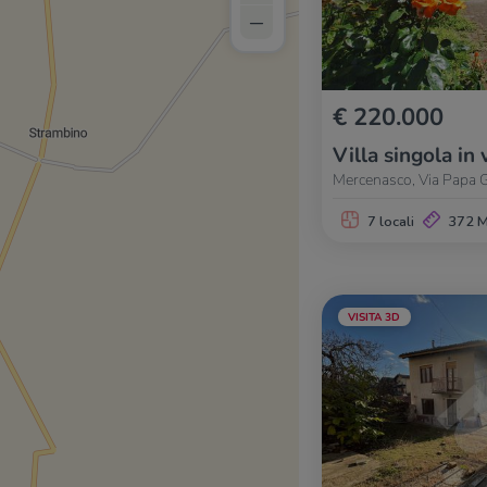
–
€ 220.000
Villa singola in 
Mercenasco, Via Papa G
7 locali
372 
VISITA 3D