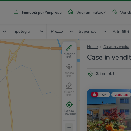
Immobili per l'impresa
Vuoi un mutuo?
Vendo
Tipologia
Prezzo
Superficie
Altri filtri
Home
Case in vendita
disegna
Case in vendi
area
3
immobili
sposta
area
elimina
TOP
VISITA 3D
area
La tua
posizione
+