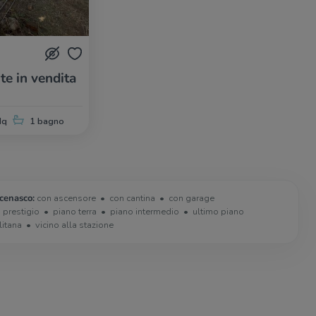
te in vendita
Mq
1 bagno
cenasco:
con ascensore
con cantina
con garage
i prestigio
piano terra
piano intermedio
ultimo piano
litana
vicino alla stazione