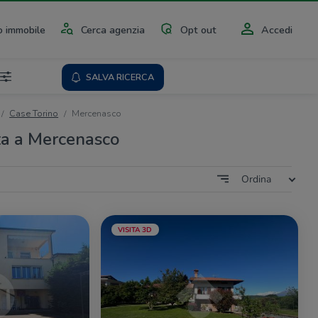
 immobile
Cerca agenzia
Opt out
Accedi
SALVA RICERCA
Case Torino
Mercenasco
ta a Mercenasco
Ordina
VISITA 3D