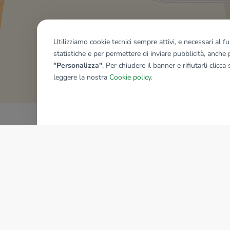
Utilizziamo cookie tecnici sempre attivi, e necessari al 
statistiche e per permettere di inviare pubblicità, anche p
Mostra tutti gli immobili del ri
"Personalizza"
. Per chiudere il banner e rifiutarli clicca
leggere la nostra
Cookie policy
.
AZIENDA
La storia del Gruppo
I nostri brand
Struttura del Gruppo
Il gruppo nel mondo
Lavora con noi
Bilancio di sostenibilità
Sede Nazionale
Responsabilità sociale