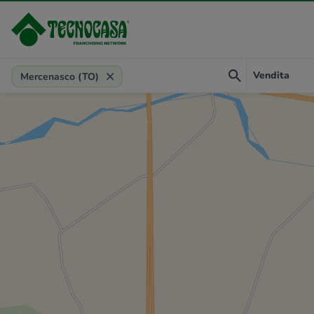
Provincia, comune, zona, riferimento
Vendita
Mercenasco (TO)