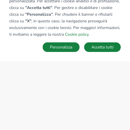
personalizzata. Per accettare i cookie analitici e di profilazione,
clicca su
"Accetta tutti"
. Per gestire o disabilitare i cookie
clicca su
"Personalizza"
. Per chiudere il banner e rifiutarli
clicca su
"X"
; in questo caso, la navigazione proseguirà
esclusivamente con i cookie tecnici. Per maggiori informazioni,
ti invitiamo a leggere la nostra
Cookie policy
.
Personalizza
Accetta tutti
MAPPA
SALVA RICERCA
Ricerche
Preferiti
Nascosti
Accedi
Sede Nazionale
tecnorete.it
kiron.it
AZIENDA
La storia del Gruppo