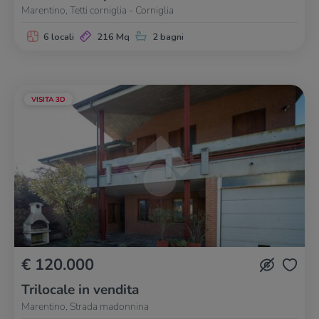
Marentino, Tetti corniglia - Corniglia
6 locali
216 Mq
2 bagni
VISITA 3D
€ 120.000
Trilocale in vendita
Marentino, Strada madonnina